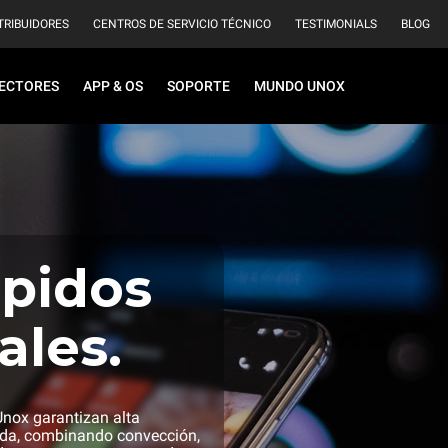
TRIBUIDORES
CENTROS DE SERVICIO TÉCNICO
TESTIMONIALS
BLOG
ECTORES
APP & OS
SOPORTE
MUNDO UNOX
ápidos
ales.
Unox garantizan alta
pida, combinando convección,