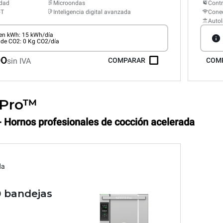
edad
Microondas
Cont
oT
Inteligencia digital avanzada
Conec
Auto
n kWh: 15 kWh/día
 de CO2: 0 Kg CO2/día
00
sin IVA
COMPARAR
COM
.Pro™
- Hornos profesionales de cocción acelerada
da
0 bandejas