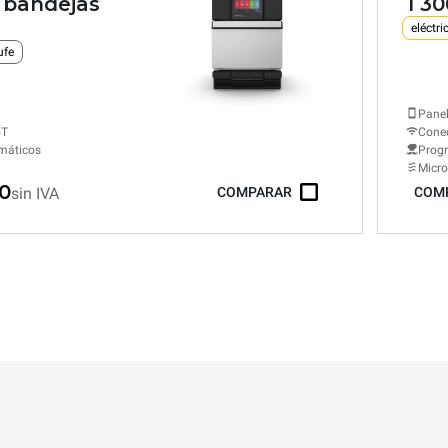
 bandejas
1 3
eléctri
ufe
Panel
oT
Conec
máticos
Prog
Micr
00
sin IVA
COMPARAR
COM