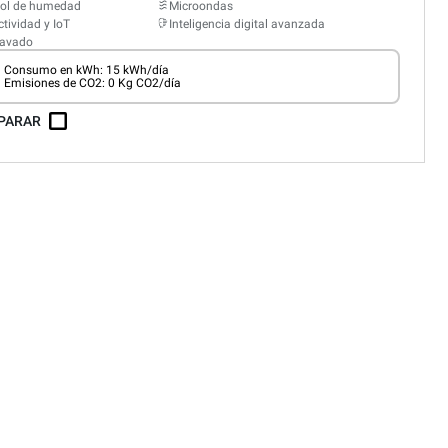
rol de humedad
Microondas
tividad y IoT
Inteligencia digital avanzada
lavado
Consumo en kWh: 15 kWh/día
Emisiones de CO2: 0 Kg CO2/día
PARAR