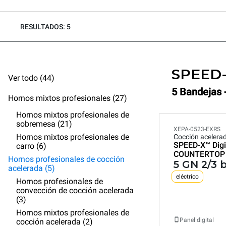
RESULTADOS: 5
SPEED
Ver todo (44)
5 Bandejas 
Hornos mixtos profesionales (27)
Hornos mixtos profesionales de
sobremesa (21)
XEPA-0523-EXRS
Hornos mixtos profesionales de
Cocción acelera
SPEED-X™
Digi
carro (6)
COUNTERTOP
Hornos profesionales de cocción
5 GN 2/3 
acelerada (5)
eléctrico
Hornos profesionales de
convección de cocción acelerada
(3)
Hornos mixtos profesionales de
Panel digital
cocción acelerada (2)