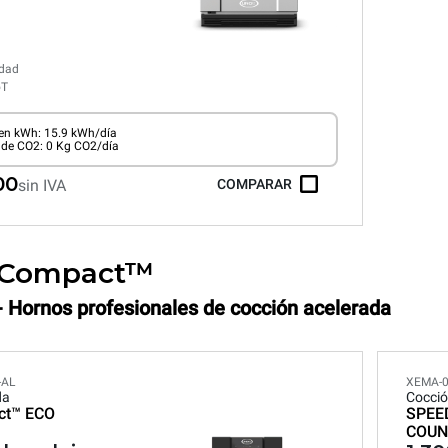
edad
oT
n kWh: 15.9 kWh/día
 de CO2: 0 Kg CO2/día
00
sin IVA
COMPARAR
.Compact™
- Hornos profesionales de cocción acelerada
-AL
XEMA-
da
Cocció
ct™
ECO
SPEE
COUN