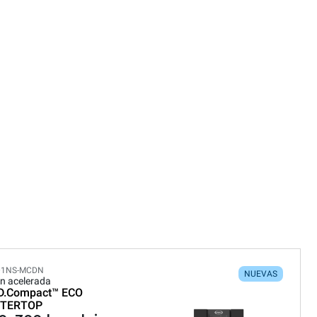
01NS-MCDN
NUEVAS
n acelerada
D.Compact™
ECO
TERTOP