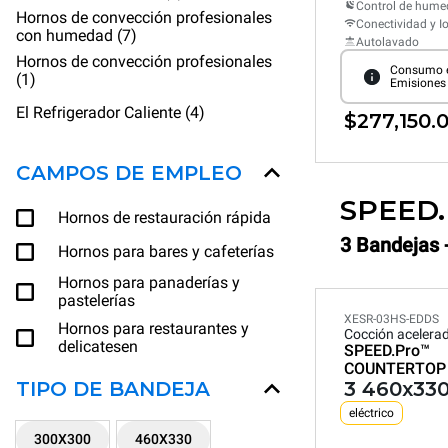
Control de hum
Hornos de convección profesionales
Conectividad y I
con humedad (7)
Autolavado
Hornos de convección profesionales
Consumo e
(1)
Emisiones
El Refrigerador Caliente (4)
$277,150.
CAMPOS DE EMPLEO
SPEED
Hornos de restauración rápida
3 Bandejas 
Hornos para bares y cafeterías
Hornos para panaderías y
pastelerías
XESR-03HS-EDDS
Hornos para restaurantes y
Cocción acelera
delicatesen
SPEED.Pro™
COUNTERTOP
TIPO DE BANDEJA
3 460x33
eléctrico
300X300
460X330