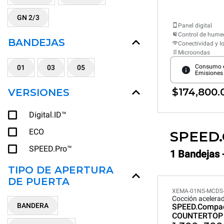
GN 2/3
Panel digital
Control de hum
BANDEJAS
Conectividad y I
Microondas
Consumo e
01
03
05
Emisiones
$174,800.
VERSIONES
Digital.ID™
ECO
SPEED
SPEED.Pro™
1 Bandejas 
TIPO DE APERTURA
DE PUERTA
XEMA-01NS-MCDS
Cocción acelera
BANDERA
SPEED.Compa
COUNTERTOP