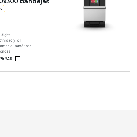
00x300 bandejas
co
 digital
tividad y IoT
ramas automáticos
oondas
PARAR