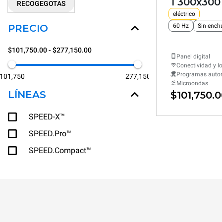
1 300x300
RECOGEGOTAS
eléctrico
PRECIO
60 Hz
Sin ench
$101,750.00 - $277,150.00
Panel digital
Conectividad y I
Programas auto
101,750
277,150
Microondas
LÍNEAS
$101,750.
SPEED-X™
SPEED.Pro™
SPEED.Compact™