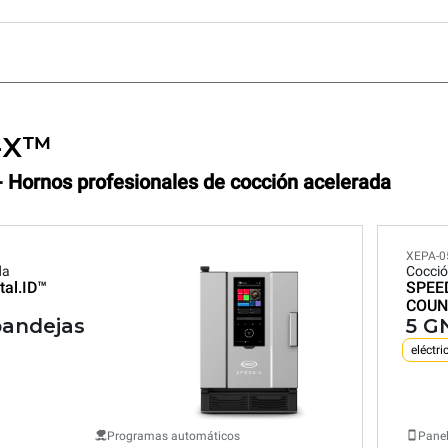
-X™
- Hornos profesionales de cocción acelerada
XEPA-0
da
Cocció
tal.ID™
SPEE
COUN
bandejas
5 G
eléctri
Programas automáticos
Panel