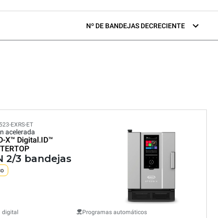
Nº DE BANDEJAS DECRECIENTE
523-EXRS-ET
n acelerada
D-X™
Digital.ID™
TERTOP
N 2/3 bandejas
co
 digital
Programas automáticos