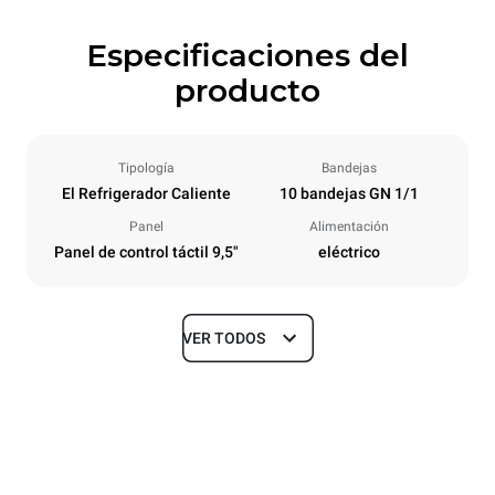
Especificaciones del
producto
Tipología
Bandejas
El Refrigerador Caliente
10 bandejas GN 1/1
Panel
Alimentación
Panel de control táctil 9,5"
eléctrico
VER TODOS
Tamaños
Ancho
Profundidad
750 mm
628 mm
Altura
Peso
915 mm
82 kg