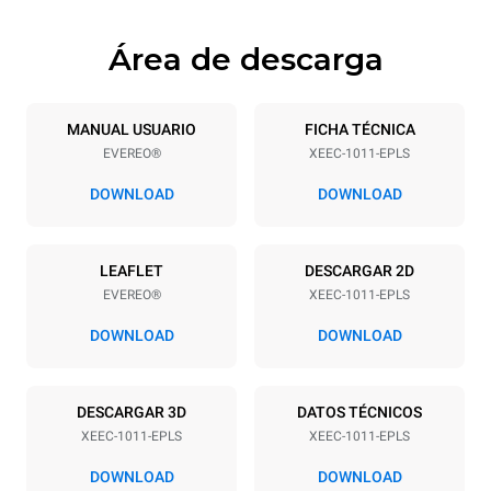
Área de descarga
Especificaciones de la bandeja
Número de bandejas
Tamaño de la bandeja
10
GN 1/1
MANUAL USUARIO
FICHA TÉCNICA
EVEREO®
XEEC-1011-EPLS
Distancia entre bandejas
67 mm
DOWNLOAD
DOWNLOAD
Alimentación
LEAFLET
DESCARGAR 2D
EVEREO®
XEEC-1011-EPLS
Voltaje
Energia electrica
220-240V 1N~
2,9 kW
DOWNLOAD
DOWNLOAD
frecuencia
Tipo de enchufe
50 / 60 Hz
Schuko | ✓
DESCARGAR 3D
DATOS TÉCNICOS
XEEC-1011-EPLS
XEEC-1011-EPLS
DOWNLOAD
DOWNLOAD