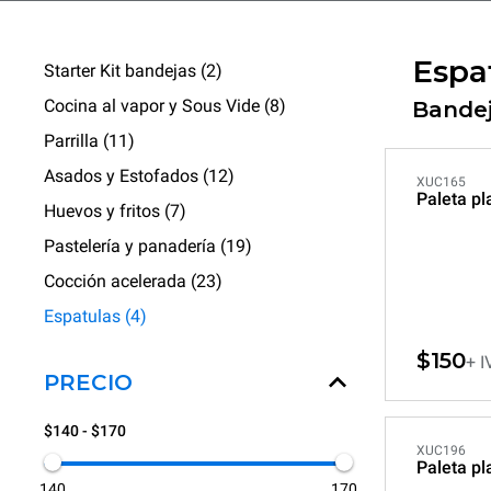
Espa
Starter Kit bandejas (2)
Cocina al vapor y Sous Vide (8)
Bandej
Parrilla (11)
Asados y Estofados (12)
XUC165
Paleta pl
Huevos y fritos (7)
Pastelería y panadería (19)
Cocción acelerada (23)
Espatulas (4)
$150
+ I
PRECIO
$140 - $170
XUC196
Paleta pl
140
170