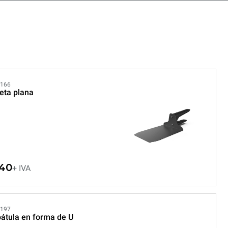
166
eta plana
40
+ IVA
197
átula en forma de U