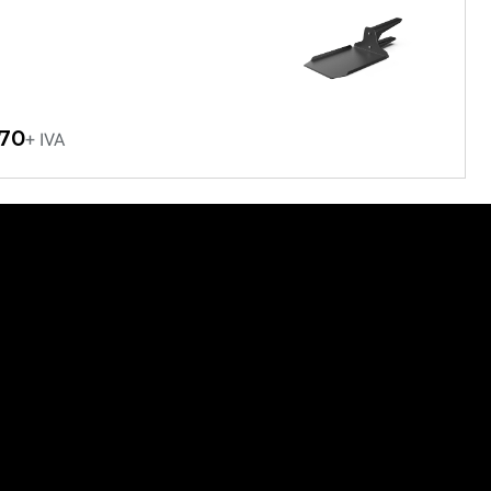
70
+ IVA