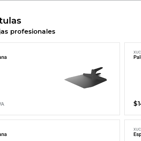
tulas
as profesionales
XUC
ana
Pal
$1
VA
XUC
ana
Esp