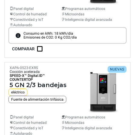
Panel digital
Programas automáticos
Control de humedad
Microondas
Conectividad y IoT
Inteligencia digital avanzada
Autolavado
Consumo en kWh: 18 kWh/día
Emisiones de CO2: 0 Kg CO2/día
COMPARAR
XAPA-0523-EXRS
NUEVAS
Cocción acelerada
SPEED-X™
Digital.ID™
COUNTERTOP
5 GN 2/3 bandejas
eléctrico
Fuente de alimentación trifásica
Panel digital
Programas automáticos
Control de humedad
Microondas
Conectividad y IoT
Inteligencia digital avanzada
Autolavado