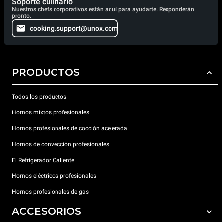
Soporte culinario
tardarán 180 segundos, mientras que para preparar un sabroso
Nuestros chefs corporativos están aquí para ayudarte. Responderán
salmón a la plancha solo 150 segundos.
pronto.
cooking.support@unox.com
PRODUCTOS
Todos los productos
Hornos mixtos profesionales
Hornos profesionales de cocción acelerada
Hornos de convección profesionales
El Refrigerador Caliente
Hornos eléctricos profesionales
Hornos profesionales de gas
ACCESORIOS