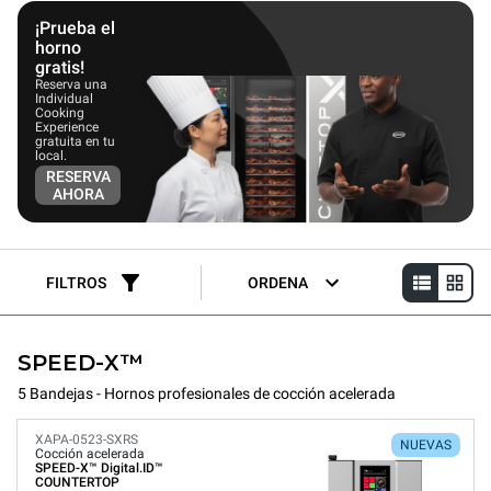
servicio rápido, restaurantes de comida rápida casual y
cafeterías, ayudan a satisfacer las demandas de los clientes que
¡Prueba el
requieren rapidez sin comprometer la calidad.
horno
gratis!
Reserva una
Individual
Cooking
Experience
gratuita en tu
local.
RESERVA
AHORA
FILTROS
ORDENA
SPEED-X™
5 Bandejas - Hornos profesionales de cocción acelerada
XAPA-0523-SXRS
NUEVAS
Cocción acelerada
SPEED-X™
Digital.ID™
COUNTERTOP