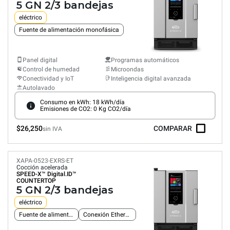
5 GN 2/3 bandejas
eléctrico
Fuente de alimentación monofásica
Panel digital
Programas automáticos
Control de humedad
Microondas
Conectividad y IoT
Inteligencia digital avanzada
Autolavado
Consumo en kWh: 18 kWh/día
Emisiones de CO2: 0 Kg CO2/día
$26,250
COMPARAR
sin IVA
XAPA-0523-EXRS-ET
Cocción acelerada
SPEED-X™
Digital.ID™
COUNTERTOP
5 GN 2/3 bandejas
eléctrico
Fuente de alimentación trifásica
Conexión Ethernet integrada