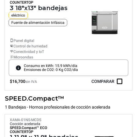
COUNTERTOP
3 18"x13" bandejas
eléctrico
Fuente de alimentación trifásica
Panel digital
Control de humedad
Conectividad y IoT
Microondas
Consumo en kWh: 15.9 kWh/día
Emisiones de CO2: 0 Kg CO2/día
$16,700
COMPARAR
sin IVA
SPEED.Compact™
1 Bandejas - Hornos profesionales de cocción acelerada
XAMA-01NS-MCDS
Cocción acelerada
SPEED.Compact™
ECO
COUNTERTOP