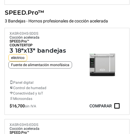
SPEED.Pro™
3 Bandejas - Hornos profesionales de cocción acelerada
XASR-03HS-SDDS
Cocción acelerada
SPEED.Pro™
COUNTERTOP
3 18"x13" bandejas
eléctrico
Fuente de alimentación monofásica
Panel digital
Control de humedad
Conectividad y IoT
Microondas
$16,700
COMPARAR
sin IVA
XASR-03HS-EDDS
Cocción acelerada
SPEED.Pro™