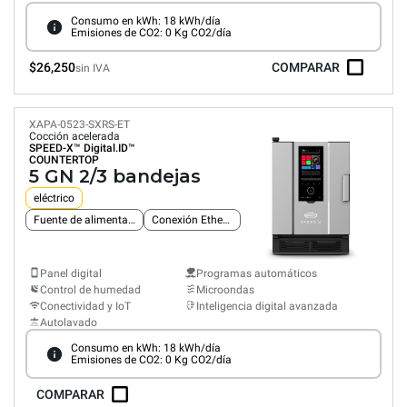
Consumo en kWh: 18 kWh/día
Emisiones de CO2: 0 Kg CO2/día
$26,250
COMPARAR
sin IVA
XAPA-0523-SXRS-ET
Cocción acelerada
SPEED-X™
Digital.ID™
COUNTERTOP
5 GN 2/3 bandejas
eléctrico
Fuente de alimentación monofásica
Conexión Ethernet integrada
Panel digital
Programas automáticos
Control de humedad
Microondas
Conectividad y IoT
Inteligencia digital avanzada
Autolavado
Consumo en kWh: 18 kWh/día
Emisiones de CO2: 0 Kg CO2/día
COMPARAR