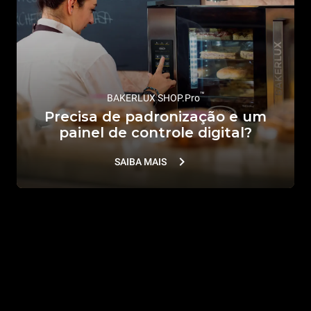
™
BAKERLUX SHOP.Pro
Precisa de padronização e um
painel de controle digital?
SAIBA MAIS