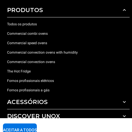
PRODUTOS
Todos os produtos
Commercial combi ovens
Commercial speed ovens
Commercial convection ovens with humidity
Commercial convection ovens
The Hot Fridge
Fornos profissionais elétricos
Fornos profissionais a gás
ACESSÓRIOS
DISCOVER UNOX
Todos os acessórios
Detergents for automatic washing
SUPPORT
ACEITAR A TODOS
Os nossos escritórios no mundo