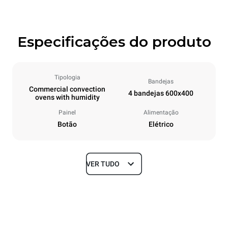
Especificações do produto
Tipologia
Bandejas
Commercial convection
4 bandejas 600x400
ovens with humidity
Painel
Alimentação
Botão
Elétrico
VER TUDO
Dimensões
Largura
Profundidade
800 mm
752 mm
Altura
Peso
595 mm
50.9 kg