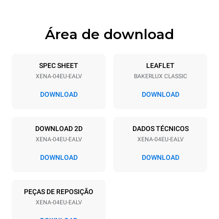
Área de download
Especificações da bandeja
Número de bandejas
Dimensão das bandejas
4
600x400
SPEC SHEET
LEAFLET
XENA-04EU-EALV
BAKERLUX CLASSIC
Distância entre as bandejas
75 mm
DOWNLOAD
DOWNLOAD
Alimentação
DOWNLOAD 2D
DADOS TÉCNICOS
XENA-04EU-EALV
XENA-04EU-EALV
Voltagem
Potência elétrica
380-415V 3N~ / 220-240V
6.3 kW / 6.3 kW / 6.3 kW
DOWNLOAD
DOWNLOAD
3~ / 220-240V 1~
Freqüência
Tipo de ficha
50 / 60 Hz
X | H07RN-F
PEÇAS DE REPOSIÇÃO
XENA-04EU-EALV