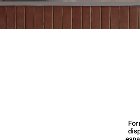
For
dis
espa