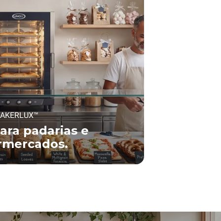
AKERLUX™
ara padarias e
rmercados.
BA MAIS