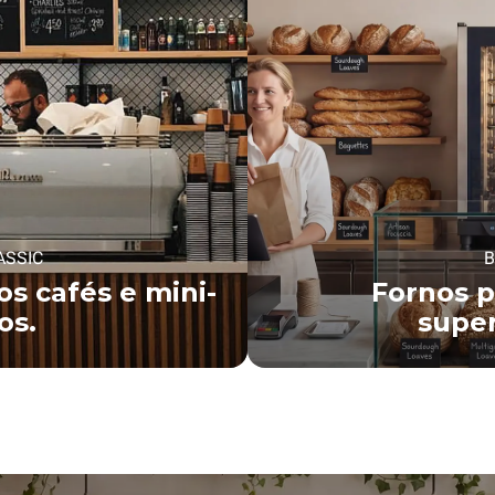
ASSIC
B
s cafés e mini-
Fornos p
os.
supe
SAI