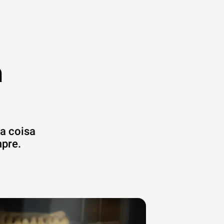
m
ma coisa
pre.