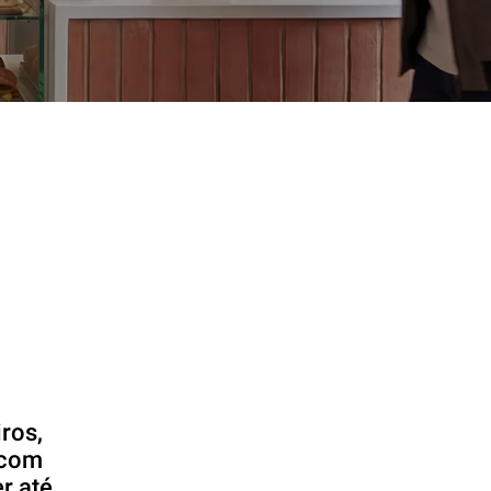
ros,
 com
r até