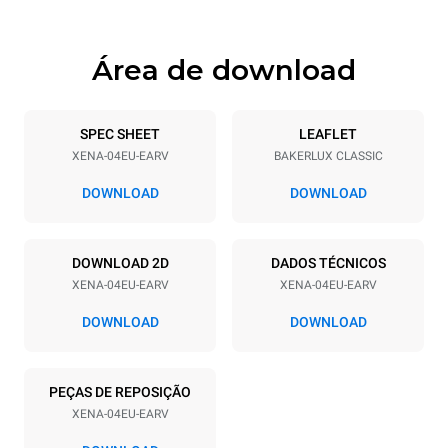
Área de download
Especificações da bandeja
Número de bandejas
Dimensão das bandejas
4
600x400
SPEC SHEET
LEAFLET
XENA-04EU-EARV
BAKERLUX CLASSIC
Distância entre as bandejas
75 mm
DOWNLOAD
DOWNLOAD
Alimentação
DOWNLOAD 2D
DADOS TÉCNICOS
XENA-04EU-EARV
XENA-04EU-EARV
Voltagem
Potência elétrica
380-415V 3N~ / 220-240V
6.3 kW / 6.3 kW / 6.3 kW
DOWNLOAD
DOWNLOAD
3~ / 220-240V 1~
Freqüência
Tipo de ficha
50 / 60 Hz
X | H07RN-F
PEÇAS DE REPOSIÇÃO
XENA-04EU-EARV