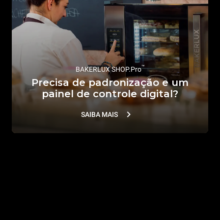
™
BAKERLUX SHOP.Pro
Precisa de padronização e um
painel de controle digital?
SAIBA MAIS