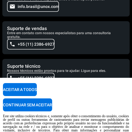
info.brasil@unox.com
Suporte de vendas
Entre em contato com nossos especialistas para uma consultoria
gratuita.
+55 (11) 2386-6927
Suporte técnico
Nossos técnicos estão prontos para te ajudar. Ligue para eles.
+55 (11) 2386-6927
ACEITAR A TODOS
Suporte culinário
Nossos chefs corporativos estão prontos para ajudar e responderão em
CONTINUAR SEM ACEITAR
breve.
cooking.support@unox.com
Este site utiliza cookies técnicos e, somente após obter o consentimento do usuário, cookies
de perfil ou outras ferramentas de rastreamento para enviar mensagens publicitárias de
acordo com as preferências expressas pelo próprio usuário no uso da funcionalidade e na
navegação na rede e / ou para o objetivo de analisar e monitorar o comportamento do
visitante, inclusive de terceiros. Para obter mais informações e personalizar suas