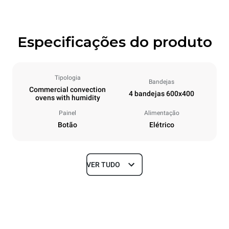
Especificações do produto
Tipologia
Bandejas
Commercial convection
4 bandejas 600x400
ovens with humidity
Painel
Alimentação
Botão
Elétrico
VER TUDO
Dimensões
Largura
Profundidade
800 mm
752 mm
Altura
Peso
595 mm
50.9 kg