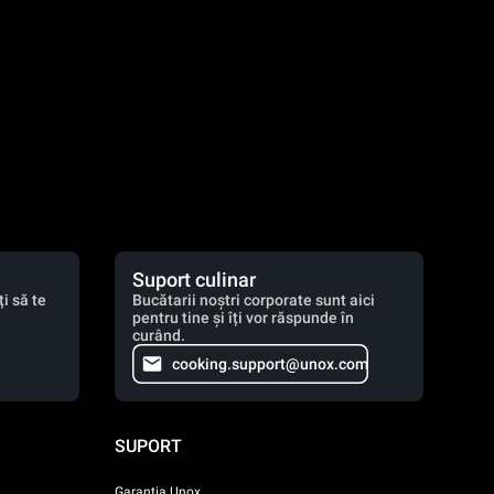
Suport culinar
i să te
Bucătarii noștri corporate sunt aici
pentru tine și îți vor răspunde în
curând.
cooking.support@unox.com
SUPORT
Garanția Unox