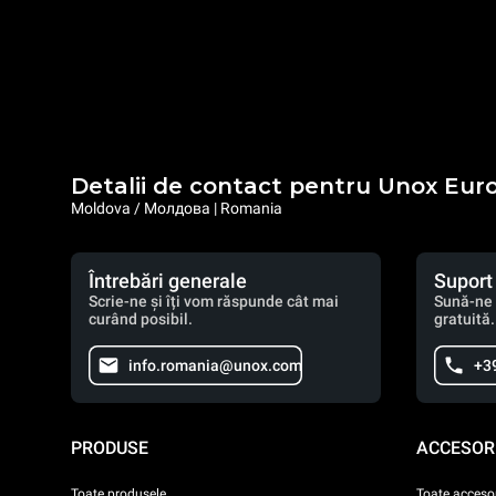
Detalii de contact pentru Unox Eur
Moldova / Молдова | Romania
Întrebări generale
Suport
Scrie-ne și îți vom răspunde cât mai
Sună-ne 
curând posibil.
gratuită.
info.romania@unox.com
+3
PRODUSE
ACCESORI
Toate produsele
Toate accesor