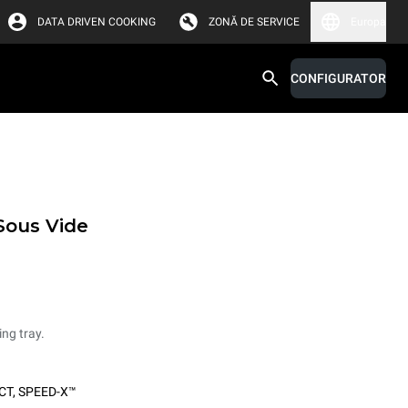
DATA DRIVEN COOKING
ZONĂ DE SERVICE
Europa
CONFIGURATOR
 Sous Vide
ing tray.
CT
,
SPEED-X™