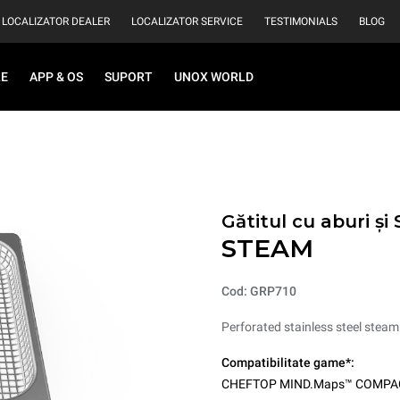
LOCALIZATOR DEALER
LOCALIZATOR SERVICE
TESTIMONIALS
BLOG
RE
APP & OS
SUPORT
UNOX WORLD
Gătitul cu aburi și
STEAM
Cod: GRP710
Perforated stainless steel steam
Compatibilitate game*:
CHEFTOP MIND.Maps™ COMPA