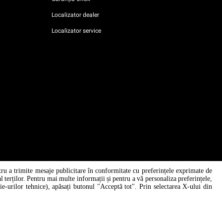
Localizator dealer
Localizator service
tru a trimite mesaje publicitare în conformitate cu preferințele exprimate de
 al terților. Pentru mai multe informații și pentru a vă personaliza preferințele,
AI Content Disclaimer
Privacy policy
Cookie policy
kie-urilor tehnice), apăsați butonul "Acceptă tot". Prin selectarea X-ului din