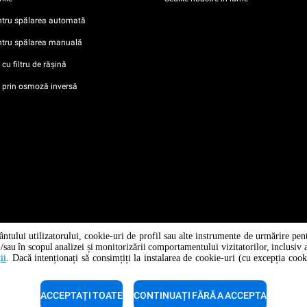
ntru spălarea automată
ntru spălarea manuală
cu filtru de rășină
i prin osmoză inversă
ntului utilizatorului, cookie-uri de profil sau alte instrumente de urmărire pen
a n °
 și/sau în scopul analizei și monitorizării comportamentului vizitatorilor, inclusiv
/ CF
ii
. Dacă intenționați să consimțiți la instalarea de cookie-uri (cu excepția coo
ACCEPTAȚI TOATE
CONTINUAȚI FĂRĂ A ACCEPTA