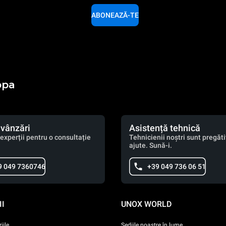
ABONEAZĂ-TE
opa
 vânzări
Asistență tehnică
experții pentru o consultație
Tehnicienii noștri sunt pregătiț
ajute. Sună-i.
9 049 7360746
+39 049 736 06 51
I
UNOX WORLD
iile
Sediile noastre în lume