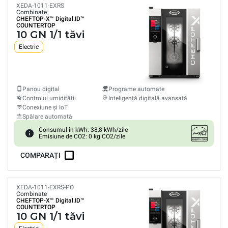
XEDA-1011-EXRS
Combinate
CHEFTOP-X™
Digital.ID™
COUNTERTOP
10 GN 1/1 tăvi
Electric
Panou digital
Programe automate
Controlul umidității
Inteligență digitală avansată
Conexiune și IoT
Spălare automată
Consumul în kWh: 38,8 kWh/zile
Emisiune de CO2: 0 kg CO2/zile
COMPARAȚI
XEDA-1011-EXRS-PO
Combinate
CHEFTOP-X™
Digital.ID™
COUNTERTOP
10 GN 1/1 tăvi