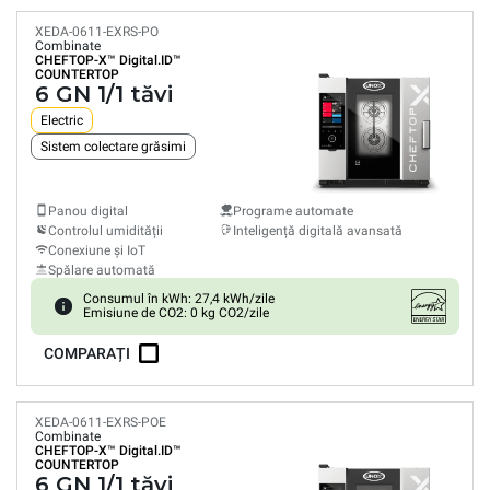
XEDA-0611-EXRS-PO
Combinate
CHEFTOP-X™
Digital.ID™
COUNTERTOP
6 GN 1/1 tăvi
Electric
Sistem colectare grăsimi
Panou digital
Programe automate
Controlul umidității
Inteligență digitală avansată
Conexiune și IoT
Spălare automată
Consumul în kWh: 27,4 kWh/zile
Emisiune de CO2: 0 kg CO2/zile
COMPARAȚI
XEDA-0611-EXRS-POE
Combinate
CHEFTOP-X™
Digital.ID™
COUNTERTOP
6 GN 1/1 tăvi