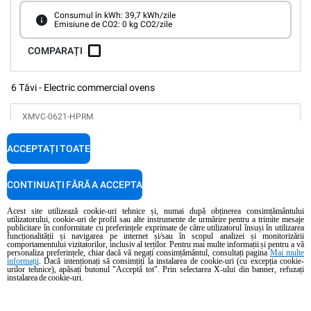
Consumul în kWh: 39,7 kWh/zile
Emisiune de CO2: 0 kg CO2/zile
COMPARAȚI
6 Tăvi - Electric commercial ovens
XMVC-0621-HPRM
Combinate
CHEFTOP MIND.Maps™
PLUS
COUNTERTOP
ACCEPTAȚI TOATE
6 GN 2/1 tăvi
Electric
CONTINUAȚI FĂRĂ A ACCEPTA
Potrivit pentru instalarea navei și platformei
Acest site utilizează cookie-uri tehnice și, numai după obținerea consimțământului
utilizatorului, cookie-uri de profil sau alte instrumente de urmărire pentru a trimite mesaje
publicitare în conformitate cu preferințele exprimate de către utilizatorul însuși în utilizarea
Panou digital
Programe automate
funcționalității și navigarea pe internet și/sau în scopul analizei și monitorizării
Controlul umidității
comportamentului vizitatorilor, inclusiv al terților. Pentru mai multe informații și pentru a vă
personaliza preferințele, chiar dacă vă negați consimțământul, consultați pagina
Mai multe
Conexiune și IoT
informații
. Dacă intenționați să consimțiți la instalarea de cookie-uri (cu excepția cookie-
Spălare automată
urilor tehnice), apăsați butonul "Acceptă tot". Prin selectarea X-ului din banner, refuzați
instalarea de cookie-uri.
Consumul în kWh: 86,4 kWh/zile
Emisiune de CO2: 0 kg CO2/zile