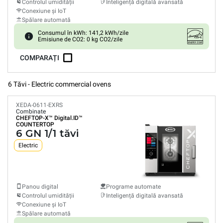
Controlul umidității
Inteligență digitală avansată
Conexiune și IoT
Spălare automată
Consumul în kWh: 141,2 kWh/zile
Emisiune de CO2: 0 kg CO2/zile
COMPARAȚI
6 Tăvi - Electric commercial ovens
XEDA-0611-EXRS
Combinate
CHEFTOP-X™
Digital.ID™
COUNTERTOP
6 GN 1/1 tăvi
Electric
Panou digital
Programe automate
Controlul umidității
Inteligență digitală avansată
Conexiune și IoT
Spălare automată