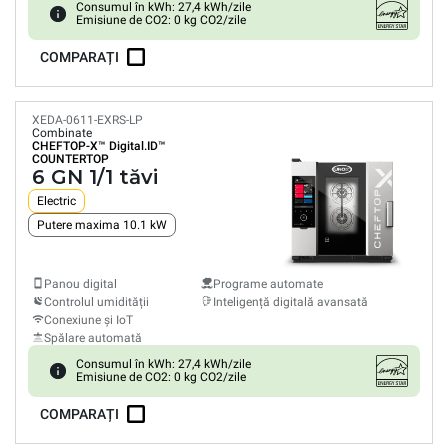
Consumul în kWh: 27,4 kWh/zile
Emisiune de CO2: 0 kg CO2/zile
COMPARAȚI
XEDA-0611-EXRS-LP
Combinate
CHEFTOP-X™
Digital.ID™
COUNTERTOP
6 GN 1/1 tăvi
Electric
Putere maxima 10.1 kW
Panou digital
Programe automate
Controlul umidității
Inteligență digitală avansată
Conexiune și IoT
Spălare automată
Consumul în kWh: 27,4 kWh/zile
Emisiune de CO2: 0 kg CO2/zile
COMPARAȚI