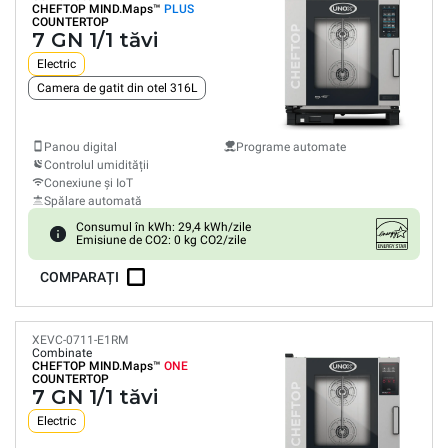
CHEFTOP MIND.Maps™
PLUS
COUNTERTOP
7 GN 1/1 tăvi
Electric
Camera de gatit din otel 316L
Panou digital
Programe automate
Controlul umidității
Conexiune și IoT
Spălare automată
Consumul în kWh: 29,4 kWh/zile
Emisiune de CO2: 0 kg CO2/zile
COMPARAȚI
XEVC-0711-E1RM
Combinate
CHEFTOP MIND.Maps™
ONE
COUNTERTOP
7 GN 1/1 tăvi
Electric