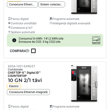
Conexiune Ethernet integrată
Sistem colectare grăsimi
Panou digital
Programe automate
Controlul umidității
Inteligență digitală avansată
Conexiune și IoT
Spălare automată
Consumul în kWh: 141,2 kWh/zile
Emisiune de CO2: 0 kg CO2/zile
COMPARAȚI
XEDA-1021-EXRS-ET
Combinate
CHEFTOP-X™
Digital.ID™
COUNTERTOP
10 GN 2/1 tăvi
Electric
Conexiune Ethernet integrată
Panou digital
Programe automate