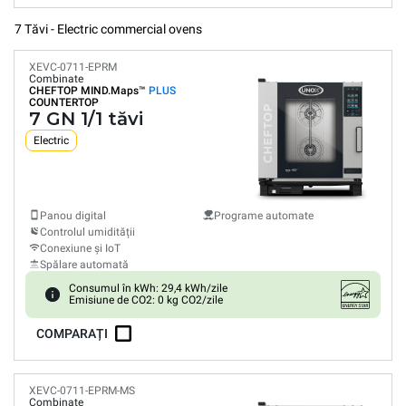
7 Tăvi - Electric commercial ovens
XEVC-0711-EPRM
Combinate
CHEFTOP MIND.Maps™
PLUS
COUNTERTOP
7 GN 1/1 tăvi
Electric
Panou digital
Programe automate
Controlul umidității
Conexiune și IoT
Spălare automată
Consumul în kWh: 29,4 kWh/zile
Emisiune de CO2: 0 kg CO2/zile
COMPARAȚI
XEVC-0711-EPRM-MS
Combinate