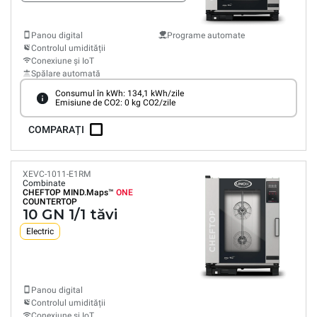
Panou digital
Programe automate
Controlul umidității
Conexiune și IoT
Spălare automată
Consumul în kWh: 134,1 kWh/zile
Emisiune de CO2: 0 kg CO2/zile
COMPARAȚI
XEVC-1011-E1RM
Combinate
CHEFTOP MIND.Maps™
ONE
COUNTERTOP
10 GN 1/1 tăvi
Electric
Panou digital
Controlul umidității
Conexiune și IoT