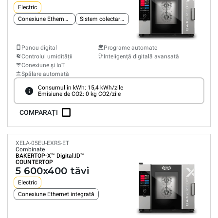
Electric
Conexiune Ethernet integrată
Sistem colectare grăsimi
Panou digital
Programe automate
Controlul umidității
Inteligență digitală avansată
Conexiune și IoT
Spălare automată
Consumul în kWh: 15,4 kWh/zile
Emisiune de CO2: 0 kg CO2/zile
COMPARAȚI
XELA-05EU-EXRS-ET
Combinate
BAKERTOP-X™
Digital.ID™
COUNTERTOP
5 600x400 tăvi
Electric
Conexiune Ethernet integrată