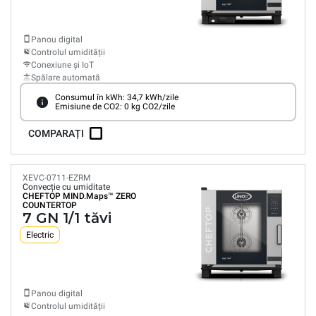
Panou digital
Controlul umidității
Conexiune și IoT
Spălare automată
Consumul în kWh: 34,7 kWh/zile
Emisiune de CO2: 0 kg CO2/zile
COMPARAȚI
XEVC-0711-EZRM
Convecție cu umiditate
CHEFTOP MIND.Maps™
ZERO
COUNTERTOP
7 GN 1/1 tăvi
Electric
Panou digital
Controlul umidității