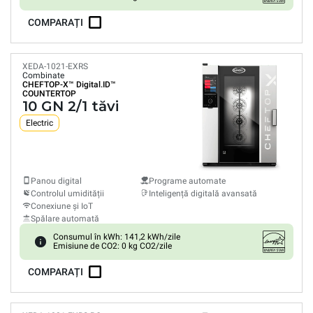
COMPARAȚI
XEDA-1021-EXRS
Combinate
CHEFTOP-X™
Digital.ID™
COUNTERTOP
10 GN 2/1 tăvi
Electric
Panou digital
Programe automate
Controlul umidității
Inteligență digitală avansată
Conexiune și IoT
Spălare automată
Consumul în kWh: 141,2 kWh/zile
Emisiune de CO2: 0 kg CO2/zile
COMPARAȚI