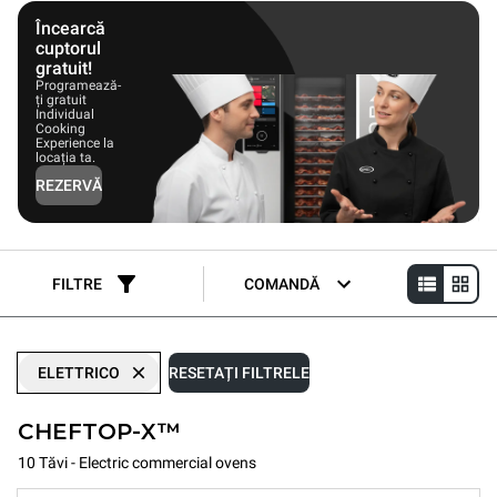
pot economisi între 28% și peste 50% din consumul de energie.
Încearcă
cuptorul
gratuit!
Programează-
ți gratuit
Individual
Cooking
Experience la
locația ta.
REZERVĂ
FILTRE
COMANDĂ
ELETTRICO
RESETAȚI FILTRELE
CHEFTOP-X™
10 Tăvi - Electric commercial ovens