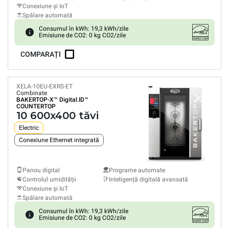
Conexiune și IoT
Spălare automată
Consumul în kWh: 19,3 kWh/zile
Emisiune de CO2: 0 kg CO2/zile
COMPARAȚI
XELA-10EU-EXRS-ET
Combinate
BAKERTOP-X™
Digital.ID™
COUNTERTOP
10 600x400 tăvi
Electric
Conexiune Ethernet integrată
Panou digital
Programe automate
Controlul umidității
Inteligență digitală avansată
Conexiune și IoT
Spălare automată
Consumul în kWh: 19,3 kWh/zile
Emisiune de CO2: 0 kg CO2/zile