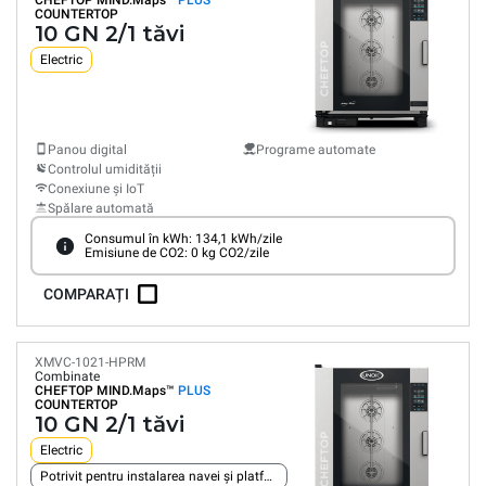
CHEFTOP MIND.Maps™
PLUS
COUNTERTOP
10 GN 2/1 tăvi
Electric
Panou digital
Programe automate
Controlul umidității
Conexiune și IoT
Spălare automată
Consumul în kWh: 134,1 kWh/zile
Emisiune de CO2: 0 kg CO2/zile
COMPARAȚI
XMVC-1021-HPRM
Combinate
CHEFTOP MIND.Maps™
PLUS
COUNTERTOP
10 GN 2/1 tăvi
Electric
Potrivit pentru instalarea navei și platformei