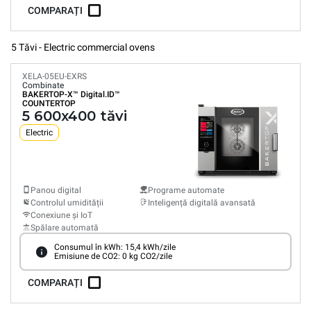
COMPARAȚI
5 Tăvi - Electric commercial ovens
XELA-05EU-EXRS
Combinate
BAKERTOP-X™
Digital.ID™
COUNTERTOP
5 600x400 tăvi
Electric
Panou digital
Programe automate
Controlul umidității
Inteligență digitală avansată
Conexiune și IoT
Spălare automată
Consumul în kWh: 15,4 kWh/zile
Emisiune de CO2: 0 kg CO2/zile
COMPARAȚI