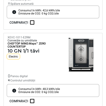
Spălare automată
Consumul în kWh: 42,6 kWh/zile
Emisiune de CO2: 0 kg CO2/zile
COMPARAȚI
XEVC-1011-EZRM
Convecție cu umiditate
CHEFTOP MIND.Maps™
ZERO
COUNTERTOP
10 GN 1/1 tăvi
Electric
Panou digital
Controlul umidității
Consumul în kWh: 48,3 kWh/zile
Emisiune de CO2: 0 kg CO2/zile
COMPARAȚI