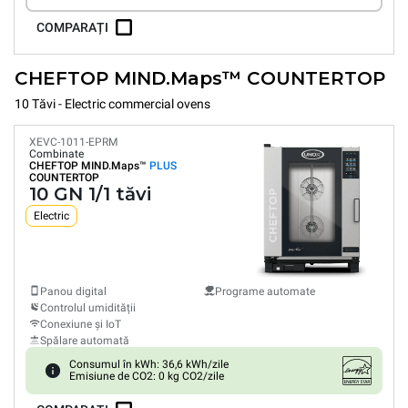
COMPARAȚI
CHEFTOP MIND.Maps™ COUNTERTOP
10 Tăvi - Electric commercial ovens
XEVC-1011-EPRM
Combinate
CHEFTOP MIND.Maps™
PLUS
COUNTERTOP
10 GN 1/1 tăvi
Electric
Panou digital
Programe automate
Controlul umidității
Conexiune și IoT
Spălare automată
Consumul în kWh: 36,6 kWh/zile
Emisiune de CO2: 0 kg CO2/zile