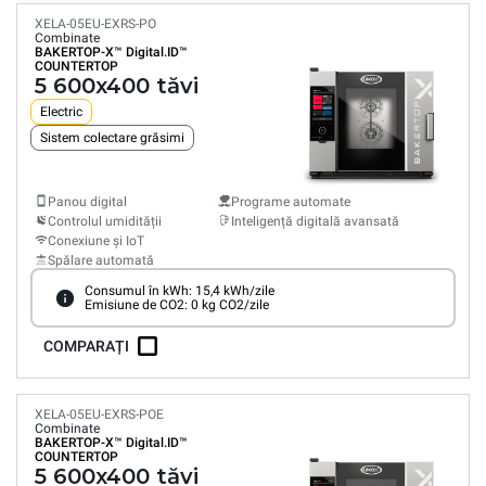
XELA-05EU-EXRS-PO
Combinate
BAKERTOP-X™
Digital.ID™
COUNTERTOP
5 600x400 tăvi
Electric
Sistem colectare grăsimi
Panou digital
Programe automate
Controlul umidității
Inteligență digitală avansată
Conexiune și IoT
Spălare automată
Consumul în kWh: 15,4 kWh/zile
Emisiune de CO2: 0 kg CO2/zile
COMPARAȚI
XELA-05EU-EXRS-POE
Combinate
BAKERTOP-X™
Digital.ID™
COUNTERTOP
5 600x400 tăvi