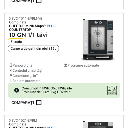
COMPARAȚI
XEVC-1011-EPRM-MS
Combinate
CHEFTOP MIND.Maps™
PLUS
COUNTERTOP
10 GN 1/1 tăvi
Electric
Camera de gatit din otel 316L
Panou digital
Programe automate
Controlul umidității
Conexiune și IoT
Spălare automată
Consumul în kWh: 36,6 kWh/zile
Emisiune de CO2: 0 kg CO2/zile
COMPARAȚI
XEVC-1021-EPRM
Combinate