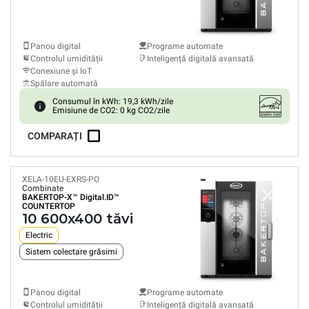
Panou digital
Programe automate
Controlul umidității
Inteligență digitală avansată
Conexiune și IoT
Spălare automată
Consumul în kWh: 19,3 kWh/zile
Emisiune de CO2: 0 kg CO2/zile
COMPARAȚI
XELA-10EU-EXRS-PO
Combinate
BAKERTOP-X™
Digital.ID™
COUNTERTOP
10 600x400 tăvi
Electric
Sistem colectare grăsimi
Panou digital
Programe automate
Controlul umidității
Inteligență digitală avansată