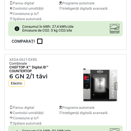
Panou digital
Programe automate
Controlul umidității
Inteligență digitală avansată
Conexiune și IoT
Spălare automată
Consumul în kWh: 27,4 kWh/zile
Emisiune de CO2: 0 kg CO2/zile
COMPARAȚI
XEDA-0621-EXRS
Combinate
CHEFTOP-X™
Digital.ID™
COUNTERTOP
6 GN 2/1 tăvi
Electric
Panou digital
Programe automate
Controlul umidității
Inteligență digitală avansată
Conexiune și IoT
Spălare automată