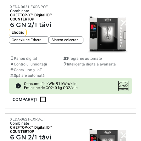
XEDA-0621-EXRS-POE
Combinate
CHEFTOP-X™
Digital.ID™
COUNTERTOP
6 GN 2/1 tăvi
Electric
Conexiune Ethernet integrată
Sistem colectare grăsimi
Panou digital
Programe automate
Controlul umidității
Inteligență digitală avansată
Conexiune și IoT
Spălare automată
Consumul în kWh: 91 kWh/zile
Emisiune de CO2: 0 kg CO2/zile
COMPARAȚI
XEDA-0621-EXRS-ET
Combinate
CHEFTOP-X™
Digital.ID™
COUNTERTOP
6 GN 2/1 tăvi