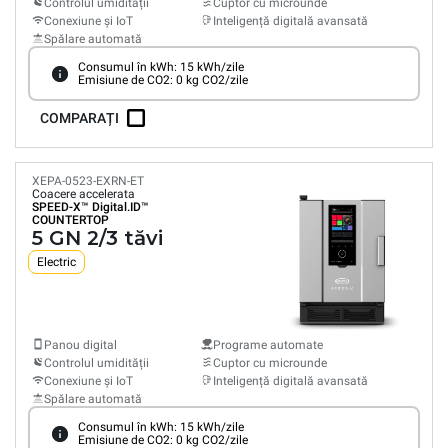
Controlul umidității
Cuptor cu microunde
Conexiune și IoT
Inteligență digitală avansată
Spălare automată
Consumul în kWh: 15 kWh/zile
Emisiune de CO2: 0 kg CO2/zile
COMPARAȚI
XEPA-0523-EXRN-ET
Coacere accelerata
SPEED-X™
Digital.ID™
COUNTERTOP
5 GN 2/3 tăvi
Electric
Panou digital
Programe automate
Controlul umidității
Cuptor cu microunde
Conexiune și IoT
Inteligență digitală avansată
Spălare automată
Consumul în kWh: 15 kWh/zile
Emisiune de CO2: 0 kg CO2/zile