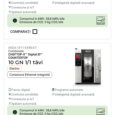
Controlul umidității
Inteligență digitală avansată
Conexiune și IoT
Spălare automată
Consumul în kWh: 38,8 kWh/zile
Emisiune de CO2: 0 kg CO2/zile
COMPARAȚI
XEDA-1011-EXRS-ET
Combinate
CHEFTOP-X™
Digital.ID™
COUNTERTOP
10 GN 1/1 tăvi
Electric
Conexiune Ethernet integrată
Panou digital
Programe automate
Controlul umidității
Inteligență digitală avansată
Conexiune și IoT
Spălare automată
Consumul în kWh: 38,8 kWh/zile
Emisiune de CO2: 0 kg CO2/zile