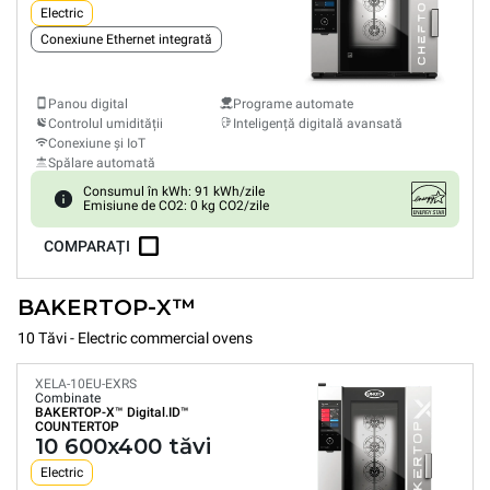
Electric
Conexiune Ethernet integrată
Panou digital
Programe automate
Controlul umidității
Inteligență digitală avansată
Conexiune și IoT
Spălare automată
Consumul în kWh: 91 kWh/zile
Emisiune de CO2: 0 kg CO2/zile
COMPARAȚI
BAKERTOP-X™
10 Tăvi - Electric commercial ovens
XELA-10EU-EXRS
Combinate
BAKERTOP-X™
Digital.ID™
COUNTERTOP
10 600x400 tăvi
Electric