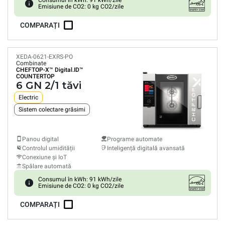
Consumul în kWh: 91 kWh/zile
Emisiune de CO2: 0 kg CO2/zile
COMPARAȚI
XEDA-0621-EXRS-PO
Combinate
CHEFTOP-X™
Digital.ID™
COUNTERTOP
6 GN 2/1 tăvi
Electric
Sistem colectare grăsimi
Panou digital
Programe automate
Controlul umidității
Inteligență digitală avansată
Conexiune și IoT
Spălare automată
Consumul în kWh: 91 kWh/zile
Emisiune de CO2: 0 kg CO2/zile
COMPARAȚI