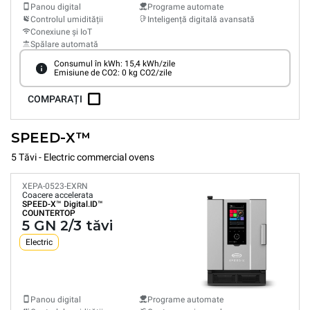
Panou digital
Programe automate
Controlul umidității
Inteligență digitală avansată
Conexiune și IoT
Spălare automată
Consumul în kWh: 15,4 kWh/zile
Emisiune de CO2: 0 kg CO2/zile
COMPARAȚI
SPEED-X™
5 Tăvi - Electric commercial ovens
XEPA-0523-EXRN
Coacere accelerata
SPEED-X™
Digital.ID™
COUNTERTOP
5 GN 2/3 tăvi
Electric
Panou digital
Programe automate