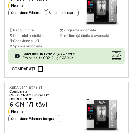
Electric
Conexiune Ethernet integrată
Sistem colectare grăsimi
Panou digital
Programe automate
Controlul umidității
Inteligență digitală avansată
Conexiune și IoT
Spălare automată
Consumul în kWh: 27,4 kWh/zile
Emisiune de CO2: 0 kg CO2/zile
COMPARAȚI
XEDA-0611-EXRS-ET
Combinate
CHEFTOP-X™
Digital.ID™
COUNTERTOP
6 GN 1/1 tăvi
Electric
Conexiune Ethernet integrată