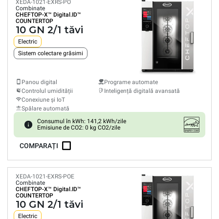
XEDA-1021-EXRS-PO
Combinate
CHEFTOP-X™
Digital.ID™
COUNTERTOP
10 GN 2/1 tăvi
Electric
Sistem colectare grăsimi
Panou digital
Programe automate
Controlul umidității
Inteligență digitală avansată
Conexiune și IoT
Spălare automată
Consumul în kWh: 141,2 kWh/zile
Emisiune de CO2: 0 kg CO2/zile
COMPARAȚI
XEDA-1021-EXRS-POE
Combinate
CHEFTOP-X™
Digital.ID™
COUNTERTOP
10 GN 2/1 tăvi
Electric