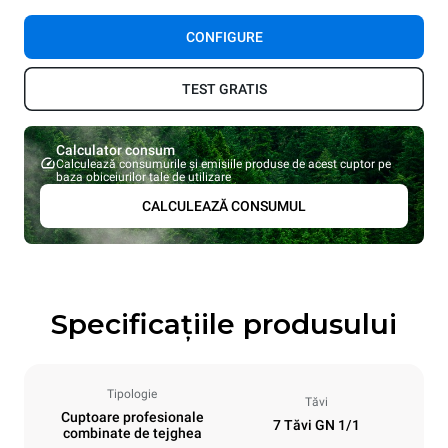
CONFIGURE
TEST GRATIS
Calculator consum
Calculează consumurile și emisiile produse de acest cuptor pe
baza obiceiurilor tale de utilizare
CALCULEAZĂ CONSUMUL
Specificațiile produsului
Tipologie
Tăvi
Cuptoare profesionale
7 Tăvi GN 1/1
combinate de tejghea