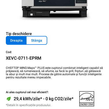
Tip deschidere
Dreapta
Stânga
Cod:
XEVC-0711-EPRM
CHEFTOP MIND.Maps™ PLUS este cuptorul combinat inteligent capabil să
prăjească, să rumenească, să afume, sa facă la grill, fripturi ,să gătească
la abur și mult mai mult. Procese de gătire automate și funcții inteligente
pentru rezultate mereu impecabile.
Ai ales cuptorul cel mai eficient?:
29,4 kWh/zile* - 0 kg CO2/zile*
*Detalii în specificațiile produsului.