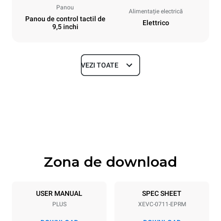
Panou
Alimentație electrică
Panou de control tactil de
Elettrico
9,5 inchi
VEZI TOATE
Dimensiuni
Width
Depth
750 mm
783 mm
Height
Weight
843 mm
86 kg
Zona de download
Specificații ale tigăiei
Number of trays
Tray size
7
GN 1/1
USER MANUAL
SPEC SHEET
PLUS
XEVC-0711-EPRM
Distance between trays
67 mm