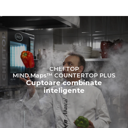
alegerea de a cumpăra
energie produsă din surse
regenerabile.
Greenhouse
Gas Protocol
Estimare calculată în ipoteza
Estimare calculată în ipoteza
utilizării zilnice a cuptorului (300
următoarelor spălări
de zile/an):
săptămânale (42 de
săptămâni/an):
6 încărcături ușoare de pui
1 spălare lungă
prăjit (20% încărcătură)
1 spălare medie
1 încărcătură completă de
cartofi la cuptor
3 încărcături complete de
produse la aburi
2 ore în cuptorul gol la 180
CHEFTOP
°C
MIND.Maps™ COUNTERTOP PLUS
Cuptoare combinate
inteligente