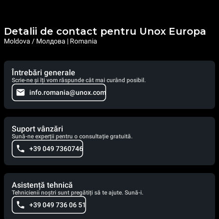
Detalii de contact pentru Unox Europa
Moldova / Молдова | Romania
Întrebări generale
Scrie-ne și îți vom răspunde cât mai curând posibil.
info.romania@unox.com
Suport vânzări
Sună-ne experții pentru o consultație gratuită.
+39 049 7360746
Asistență tehnică
Tehnicienii noștri sunt pregătiți să te ajute. Sună-i.
+39 049 736 06 51