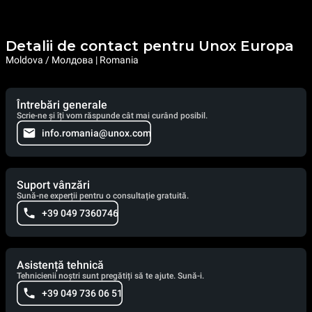
Detalii de contact pentru Unox Europa
Moldova / Молдова | Romania
Întrebări generale
Scrie-ne și îți vom răspunde cât mai curând posibil.
info.romania@unox.com
Suport vânzări
Sună-ne experții pentru o consultație gratuită.
+39 049 7360746
Asistență tehnică
Tehnicienii noștri sunt pregătiți să te ajute. Sună-i.
+39 049 736 06 51