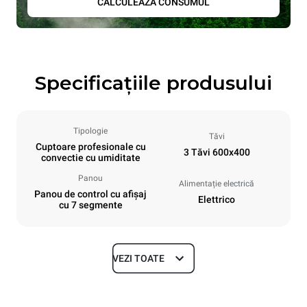
CALCULEAZĂ CONSUMUL
Specificațiile produsului
Tipologie
Tăvi
Cuptoare profesionale cu
3 Tăvi 600x400
convectie cu umiditate
Panou
Alimentație electrică
Panou de control cu ​​afișaj
Elettrico
cu 7 segmente
VEZI TOATE
Dimensiuni
Width
Depth
800 mm
811 mm