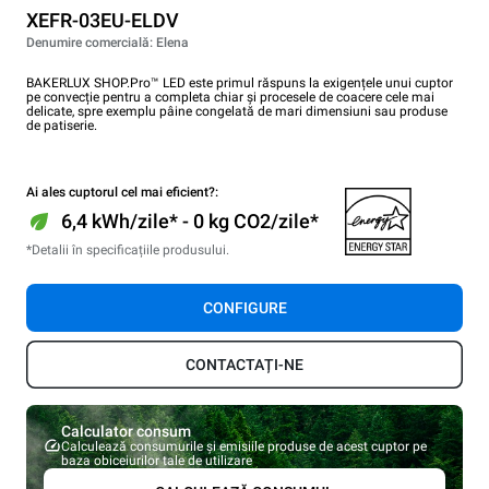
XEFR-03EU-ELDV
Denumire comercială: Elena
BAKERLUX SHOP.Pro™ LED este primul răspuns la exigențele unui cuptor
pe convecție pentru a completa chiar și procesele de coacere cele mai
delicate, spre exemplu pâine congelată de mari dimensiuni sau produse
de patiserie.
Ai ales cuptorul cel mai eficient?:
6,4 kWh/zile* - 0 kg CO2/zile*
*Detalii în specificațiile produsului.
CONFIGURE
CONTACTAȚI-NE
Calculator consum
Calculează consumurile și emisiile produse de acest cuptor pe
baza obiceiurilor tale de utilizare