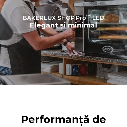
™
BAKERLUX SHOP.Pro
LED
Elegant și minimal
Performanță de