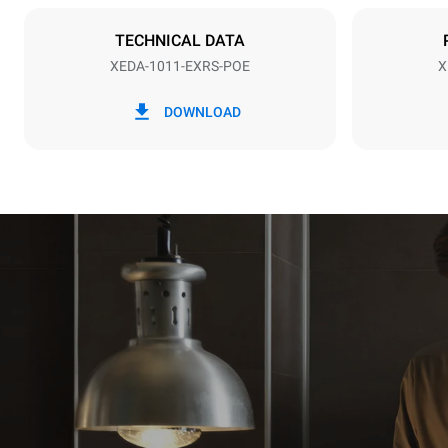
NU INCLUS
TECHNICAL DATA
XEDA-1011-EXRS-POE
X
*
Consumul în kwh și emisiile de co2
Consumul în 
DOWNLOAD
38,8 kWh/zi
Estimare calcu
săptămânale 
1 spălare l
1 spălare m