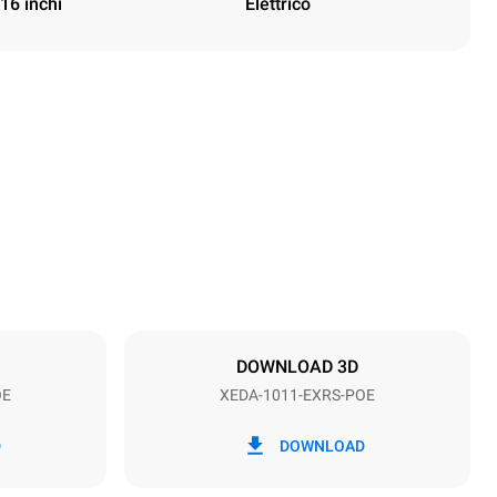
16 inchi
Elettrico
Height
1069 mm
Distance between trays
67 mm
DOWNLOAD 3D
OE
XEDA-1011-EXRS-POE
Frequenza
50 / 60 Hz
D
DOWNLOAD