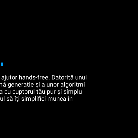
"
ajutor hands-free. Datorită unui
mă generație și a unor algoritmi
na cu cuptorul tău pur și simplu
l să îți simplifici munca în