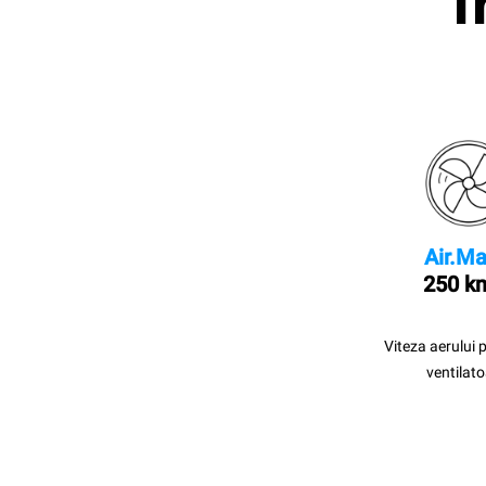
I
Air.Ma
250 k
Viteza aerului 
ventilato