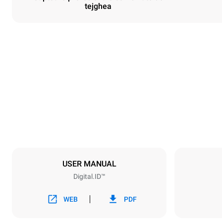
tejghea
Dimensiuni
Width
750 mm
Weight
132 kg
Specificații ale tigăiei
Number of tra
10
USER MANUAL
Digital.ID™
Alimentație electrică
Voltage
380-415V 3
WEB
PDF
Tip de priză