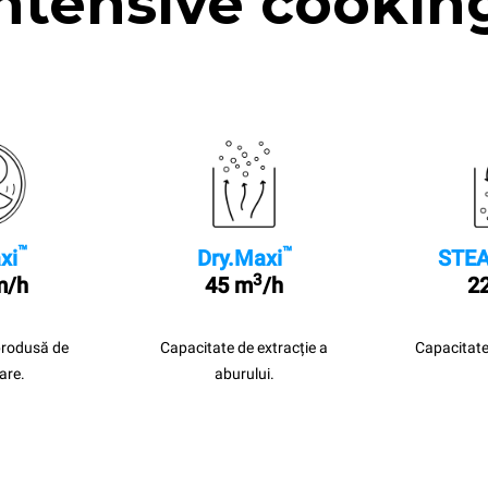
ntensive cookin
™
™
xi
Dry.Maxi
STEA
3
m/h
45 m
/h
22
produsă de
Capacitate de extracție a
Capacitate
are.
aburului.