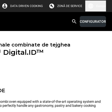
DATA DRIVEN COOKING
ZONĂ DE SERVICE
Europa
CONFIGURATOR
nale combinate de tejghea
™
Digital.ID™
OE
ombi oven equipped with a state-of-the-art operating system and
 to perfectly handle any gastronomy, pastry and bakery cooking