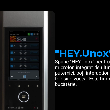
"HEY.Unox
Spune “HEY.Unox” pentru 
microfon integrat de ulti
puternici, poți interacțio
folosind vocea. Este timpu
bucătărie.