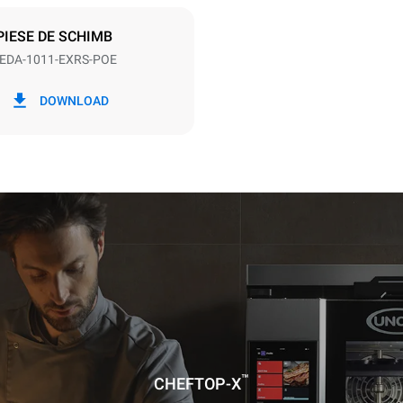
PIESE DE SCHIMB
EDA-1011-EXRS-POE
kWh
Emisiune de CO2
DOWNLOAD
le
0 kg CO2/zile
Estimarea include doar emisiile
produse de cuptor. Emisiile ind
depind de mixul energetic al reț
este conectat; acestea din urmă
eliminate prin alegerea de a 
energie produsă din surse rege
lată în ipoteza următoarelor spălări
(42 de săptămâni/an):
ungă
edie
™
CHEFTOP-X