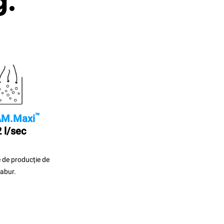
g.
™
M.Maxi
 l/sec
 de producție de
abur.