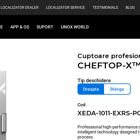
LOCALIZATOR DEALER
LOCALIZATOR SERVICE
TESTIMONIALS
BLOG
RE
APP & OS
SUPORT
UNOX WORLD
Cuptoare profesio
CHEFTOP-X
Tip deschidere
Dreapta
Stânga
Cod:
XEDA-1011-EXRS-P
Professional high-performance c
intelligent technology designed
process.