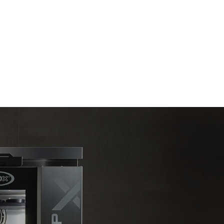
Estimare calculată în ipoteza utilizării zilnice a
cuptorului (300 de zile/an):
6 încărcături ușoare de pui prăjit (20%
încărcătură)
 directe
1 încărcătură completă de cartofi la cuptor
irecte
3 încărcături complete de produse la aburi
elei la care
2 ore în cuptorul gol la 180 °C
 pot fi
cumpăra
nerabile.