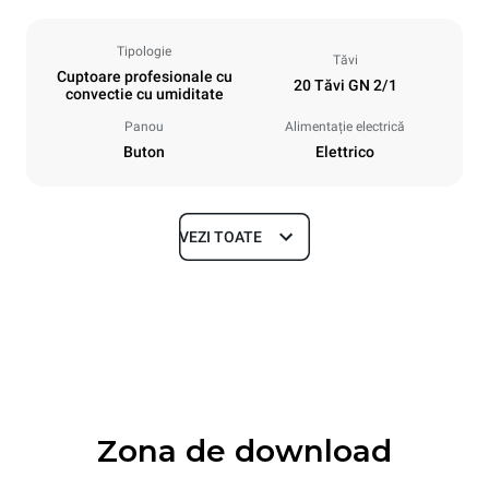
Tipologie
Tăvi
Cuptoare profesionale cu
20 Tăvi GN 2/1
convectie cu umiditate
Panou
Alimentație electrică
Buton
Elettrico
VEZI TOATE
Dimensiuni
Width
Depth
913 mm
1237 mm
Height
Weight
1863 mm
285 kg
Zona de download
Specificații ale tigăiei