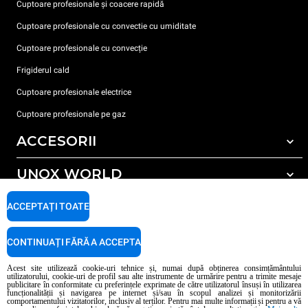
Cuptoare profesionale și coacere rapidă
Cuptoare profesionale cu convectie cu umiditate
Cuptoare profesionale cu convecție
Frigiderul cald
Cuptoare profesionale electrice
Cuptoare profesionale pe gaz
ACCESORII
UNOX WORLD
Toate accesoriile
Detergent pentru spălarea automată
SUPORT
ACCEPTAȚI TOATE
Sediile noastre în lume
Detergent pentru spălarea manuală
Tratarea apei cu filtru de rășină
Garanția Unox
CONTINUAȚI FĂRĂ A ACCEPTA
Tratarea apei prin osmoză inversă
Localizator dealer
Acest site utilizează cookie-uri tehnice și, numai după obținerea consimțământului
utilizatorului, cookie-uri de profil sau alte instrumente de urmărire pentru a trimite mesaje
Localizator service
publicitare în conformitate cu preferințele exprimate de către utilizatorul însuși în utilizarea
funcționalității și navigarea pe internet și/sau în scopul analizei și monitorizării
AI Content Disclaimer
Privacy policy
Cookie policy
comportamentului vizitatorilor, inclusiv al terților. Pentru mai multe informații și pentru a vă