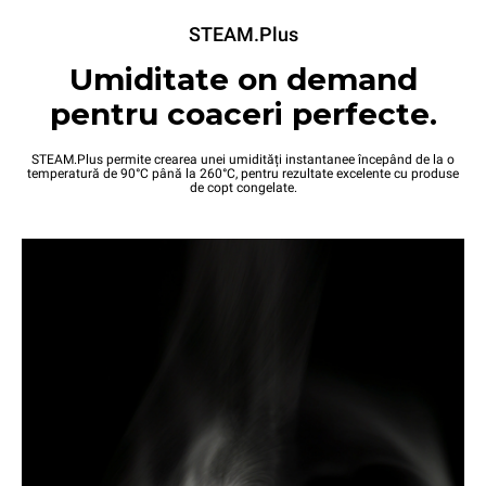
STEAM.Plus
Umiditate on demand
pentru coaceri perfecte.
STEAM.Plus permite crearea unei umidități instantanee începând de la o
temperatură de 90°C până la 260°C, pentru rezultate excelente cu produse
de copt congelate.