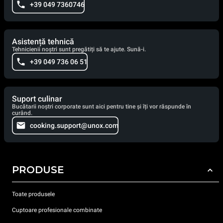
+39 049 7360746
Asistență tehnică
Tehnicienii noștri sunt pregătiți să te ajute. Sună-i.
+39 049 736 06 51
Suport culinar
Bucătarii noștri corporate sunt aici pentru tine și îți vor răspunde în
curând.
cooking.support@unox.com
PRODUSE
Toate produsele
Cuptoare profesionale combinate