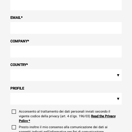
EMAIL
*
COMPANY
*
COUNTRY
*
▾
PROFILE
▾
Acconsento al trattamento dei dati personali inviati secondo il
vigente codice della privacy (art. 4 d.lgs. 196/03)
Read the Privacy
Policy
*
Presto inoltre il mio consenso alla comunicazione dei dati ai
soggetti indicati nell'informativa per fini di comunicazione