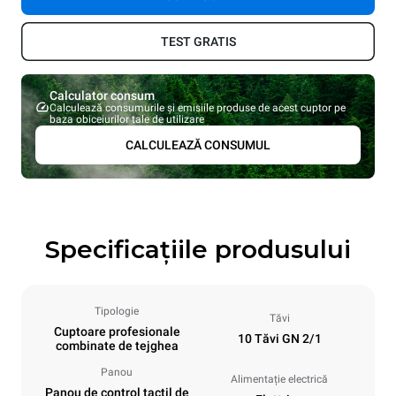
TEST GRATIS
Calculator consum
Calculează consumurile și emisiile produse de acest cuptor pe
baza obiceiurilor tale de utilizare
CALCULEAZĂ CONSUMUL
Specificațiile produsului
Tipologie
Tăvi
Cuptoare profesionale
10 Tăvi GN 2/1
combinate de tejghea
Panou
Alimentație electrică
Panou de control tactil de