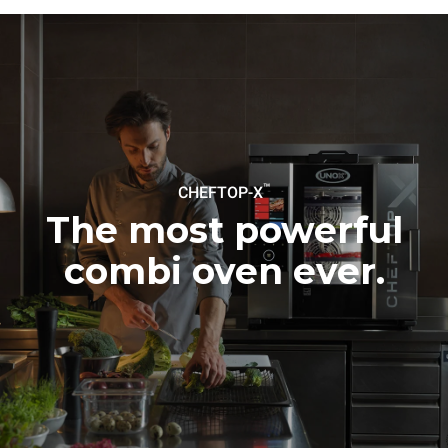
regenerabile.
Greenhouse
Gas Protocol
Estimare calculată în ipoteza
"Estimare calculată în ipoteza
utilizării zilnice a cuptorului (365
următoarelor spălări
de zile/an):
săptămânale (52 de
săptămâni/an):"
6 încărcături complete de
7 spălări lungi
pui prăjit
6 încărcături complete de
produse la aburi
™
CHEFTOP-X
The most powerful
combi oven ever.