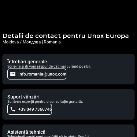
Detalii de contact pentru Unox Europa
Moldova / Молдова | Romania
Întrebări generale
Scrie-ne și îți vom răspunde cât mai curând posibil.
info.romania@unox.com
Suport vânzări
Sună-ne experții pentru o consultație gratuită.
+39 049 7360746
Asistență tehnică
Tehnicienii noștri sunt pregătiți să te ajute. Sună-i.