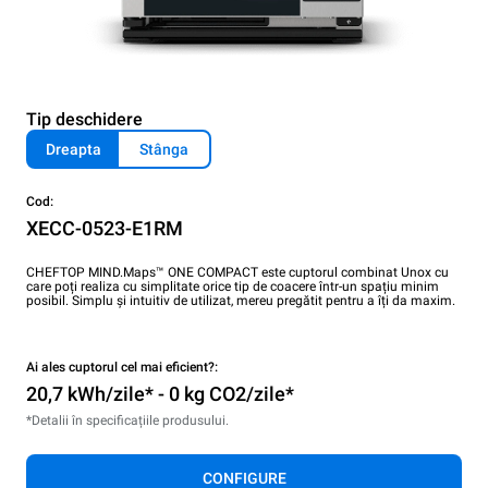
Tip deschidere
Dreapta
Stânga
Cod:
XECC-0523-E1RM
CHEFTOP MIND.Maps™ ONE COMPACT este cuptorul combinat Unox cu
care poți realiza cu simplitate orice tip de coacere într-un spațiu minim
posibil. Simplu și intuitiv de utilizat, mereu pregătit pentru a îți da maxim.
Ai ales cuptorul cel mai eficient?:
20,7 kWh/zile* - 0 kg CO2/zile*
*Detalii în specificațiile produsului.
CONFIGURE