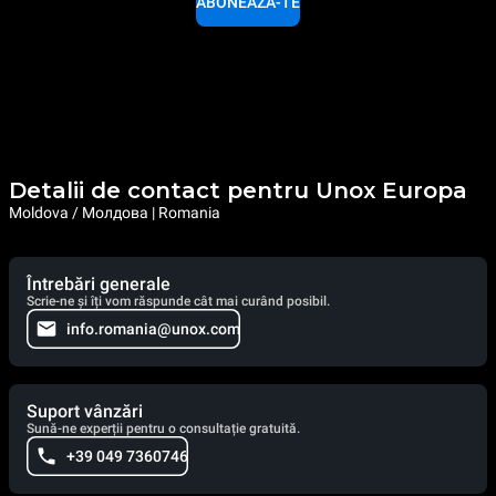
ABONEAZĂ-TE
Detalii de contact pentru Unox Europa
Moldova / Молдова | Romania
Întrebări generale
Scrie-ne și îți vom răspunde cât mai curând posibil.
info.romania@unox.com
Suport vânzări
Sună-ne experții pentru o consultație gratuită.
+39 049 7360746