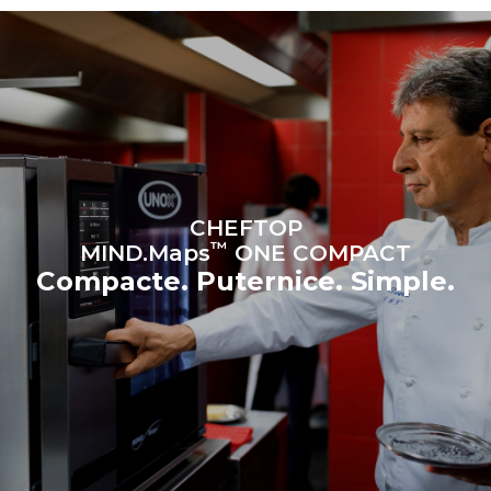
Gas Protocol
Estimare calculată în ipoteza
Estimare calculată în ipoteza
utilizării zilnice a cuptorului (300
următoarelor spălări
de zile/an):
săptămânale (42 de
săptămâni/an):
6 încărcături ușoare de pui
1 spălare lungă
prăjit (20% încărcătură)
1 spălare medie
1 încărcătură completă de
cartofi la cuptor
3 încărcături complete de
produse la aburi
2 ore în cuptorul gol la 180
CHEFTOP
°C
™
MIND.Maps
ONE COMPACT
Compacte. Puternice. Simple.