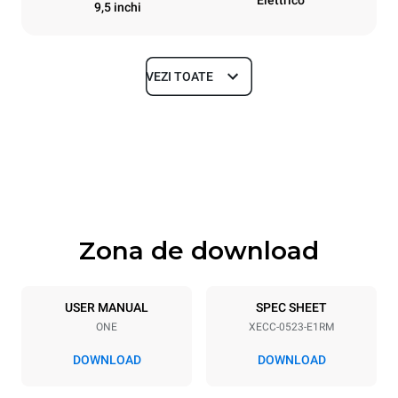
9,5 inchi
VEZI TOATE
Dimensiuni
Width
Depth
535 mm
672 mm
Height
Weight
649 mm
56 kg
Zona de download
Specificații ale tigăiei
Number of trays
Tray size
5
GN 2/3
USER MANUAL
SPEC SHEET
ONE
XECC-0523-E1RM
Distance between trays
67 mm
DOWNLOAD
DOWNLOAD