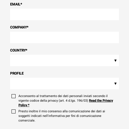
EMAIL
*
COMPANY
*
COUNTRY
*
▾
PROFILE
▾
Acconsento al trattamento dei dati personali inviati secondo il
vigente codice della privacy (art. 4 d.lgs. 196/03)
Read the Privacy
Policy
*
Presto inoltre il mio consenso alla comunicazione dei dati ai
soggetti indicati nell'informativa per fini di comunicazione
comerciale.