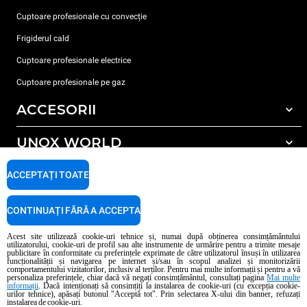
Cuptoare profesionale cu convecție
Frigiderul cald
Cuptoare profesionale electrice
Cuptoare profesionale pe gaz
ACCESORII
UNOX WORLD
Toate accesoriile
Detergent pentru spălarea automată
SUPORT
ACCEPTAȚI TOATE
Sediile noastre în lume
Detergent pentru spălarea manuală
Tratarea apei cu filtru de rășină
Garanția Unox
CONTINUAȚI FĂRĂ A ACCEPTA
Tratarea apei prin osmoză inversă
Localizator dealer
Acest site utilizează cookie-uri tehnice și, numai după obținerea consimțământului
utilizatorului, cookie-uri de profil sau alte instrumente de urmărire pentru a trimite mesaje
Localizator service
publicitare în conformitate cu preferințele exprimate de către utilizatorul însuși în utilizarea
funcționalității și navigarea pe internet și/sau în scopul analizei și monitorizării
AI Content Disclaimer
Privacy policy
Cookie policy
comportamentului vizitatorilor, inclusiv al terților. Pentru mai multe informații și pentru a vă
personaliza preferințele, chiar dacă vă negați consimțământul, consultați pagina
Mai multe
Copyright 2026 UNOX S.p.A. Toate drepturile rezervate. Reg. Imp. Padova n °
informații
. Dacă intenționați să consimțiți la instalarea de cookie-uri (cu excepția cookie-
04230750285 - REA Padova 372835 - Cap. Soc. 5.000.000 € iv - P.IVA / CF
urilor tehnice), apăsați butonul "Acceptă tot". Prin selectarea X-ului din banner, refuzați
instalarea de cookie-uri.
04230750285 - IT WEEE Reg. No. IT08020000000377