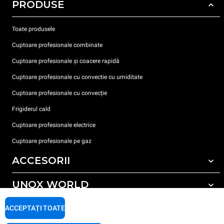
PRODUSE
Toate produsele
Cuptoare profesionale combinate
Cuptoare profesionale și coacere rapidă
Cuptoare profesionale cu convectie cu umiditate
Cuptoare profesionale cu convecție
Frigiderul cald
Cuptoare profesionale electrice
Cuptoare profesionale pe gaz
ACCESORII
UNOX WORLD
Toate accesoriile
Detergent pentru spălarea automată
SUPORT
ACCEPTAȚI TOATE
Sediile noastre în lume
Detergent pentru spălarea manuală