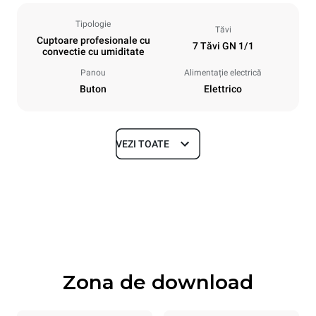
Tipologie
Tăvi
Cuptoare profesionale cu
7 Tăvi GN 1/1
convectie cu umiditate
Panou
Alimentație electrică
Buton
Elettrico
VEZI TOATE
Dimensiuni
Width
Depth
860 mm
882 mm
Height
Weight
932 mm
86 kg
Zona de download
Specificații ale tigăiei
Number of trays
Tray size