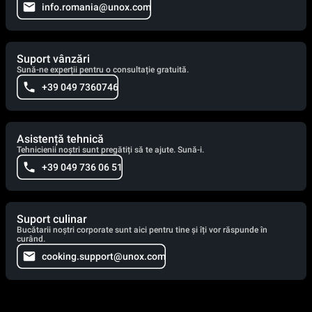
info.romania@unox.com
Suport vânzări
Sună-ne experții pentru o consultație gratuită.
+39 049 7360746
Asistență tehnică
Tehnicienii noștri sunt pregătiți să te ajute. Sună-i.
+39 049 736 06 51
Suport culinar
Bucătarii noștri corporate sunt aici pentru tine și îți vor răspunde în
curând.
cooking.support@unox.com