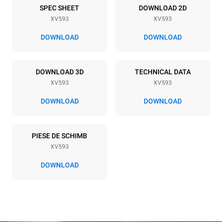
7
GN 1/1
SPEC SHEET
DOWNLOAD 2D
XV593
XV593
Distance between trays
67 mm
DOWNLOAD
DOWNLOAD
Alimentație electrică
DOWNLOAD 3D
TECHNICAL DATA
XV593
XV593
Voltage
Electric power
380-415V 3N~ / 220-240V
10,5 kW
DOWNLOAD
DOWNLOAD
3~
Frequenza
Tip de priză
50 / 60 Hz
NU INCLUS
PIESE DE SCHIMB
XV593
DOWNLOAD