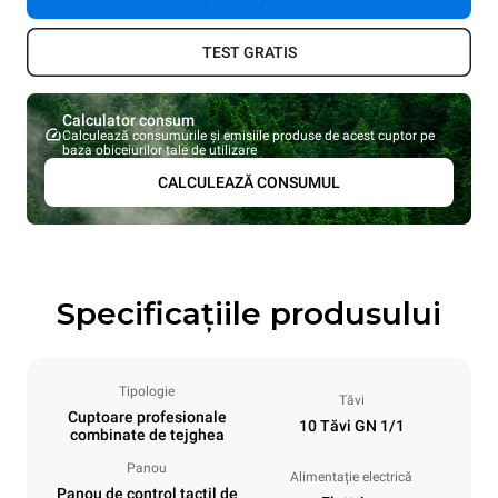
TEST GRATIS
Calculator consum
Calculează consumurile și emisiile produse de acest cuptor pe
baza obiceiurilor tale de utilizare
CALCULEAZĂ CONSUMUL
Specificațiile produsului
Tipologie
Tăvi
Cuptoare profesionale
10 Tăvi GN 1/1
combinate de tejghea
Panou
Alimentație electrică
Panou de control tactil de