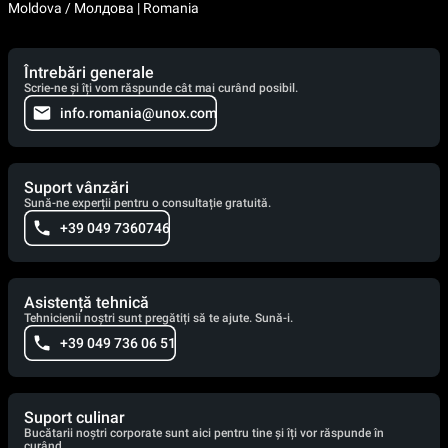
Moldova / Молдова | Romania
Întrebări generale
Scrie-ne și îți vom răspunde cât mai curând posibil.
info.romania@unox.com
Suport vânzări
Sună-ne experții pentru o consultație gratuită.
+39 049 7360746
Asistență tehnică
Tehnicienii noștri sunt pregătiți să te ajute. Sună-i.
+39 049 736 06 51
Suport culinar
Bucătarii noștri corporate sunt aici pentru tine și îți vor răspunde în
curând.