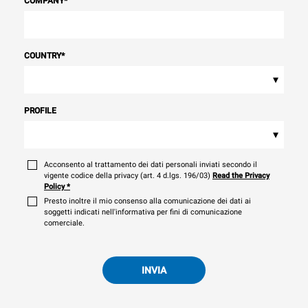
COMPANY
*
COUNTRY
*
▾
PROFILE
▾
Acconsento al trattamento dei dati personali inviati secondo il
vigente codice della privacy (art. 4 d.lgs. 196/03)
Read the Privacy
Policy
*
Presto inoltre il mio consenso alla comunicazione dei dati ai
soggetti indicati nell'informativa per fini di comunicazione
comerciale.
INVIA