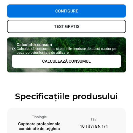
CONFIGURE
TEST GRATIS
Calculator consum
Calculează consumurile și emisiile produse de acest cuptor pe
baza obiceiurilor tale de utilizare
CALCULEAZĂ CONSUMUL
Specificațiile produsului
Tipologie
Tăvi
Cuptoare profesionale
10 Tăvi GN 1/1
combinate de tejghea