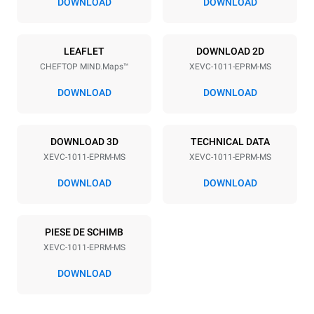
DOWNLOAD
DOWNLOAD
Alimentație electrică
LEAFLET
DOWNLOAD 2D
CHEFTOP MIND.Maps™
XEVC-1011-EPRM-MS
Voltage
Electric power
380-415V 3N~ / 220-240V
18,5 kW
DOWNLOAD
DOWNLOAD
3~
Frequenza
Tip de priză
50 / 60 Hz
NU INCLUS
DOWNLOAD 3D
TECHNICAL DATA
XEVC-1011-EPRM-MS
XEVC-1011-EPRM-MS
DOWNLOAD
DOWNLOAD
*
Consumul în kwh și emisiile de co2
Consumul în kWh
Emisiune de CO2
PIESE DE SCHIMB
36,6 kWh/zile
0 kg CO2/zile
Estimarea include doar
XEVC-1011-EPRM-MS
emisiile directe produse de
cuptor. Emisiile indirecte
DOWNLOAD
depind de mixul energetic
al rețelei la care este
conectat; acestea din urmă
pot fi eliminate prin