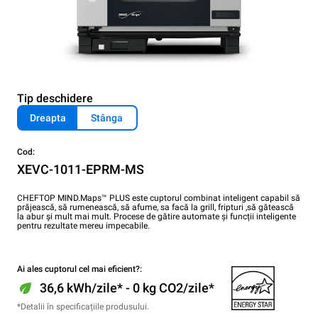
Tip deschidere
Dreapta
Stânga
Cod:
XEVC-1011-EPRM-MS
CHEFTOP MIND.Maps™ PLUS este cuptorul combinat inteligent capabil să
prăjească, să rumenească, să afume, sa facă la grill, fripturi ,să gătească
la abur și mult mai mult. Procese de gătire automate și funcții inteligente
pentru rezultate mereu impecabile.
Ai ales cuptorul cel mai eficient?:
36,6 kWh/zile* - 0 kg CO2/zile*
*Detalii în specificațiile produsului.