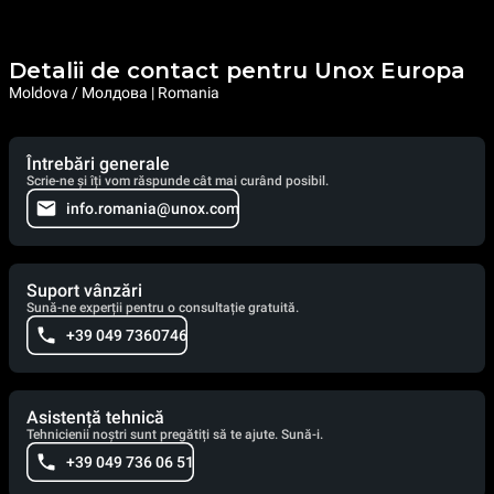
Detalii de contact pentru Unox Europa
Moldova / Молдова | Romania
Întrebări generale
Scrie-ne și îți vom răspunde cât mai curând posibil.
info.romania@unox.com
Suport vânzări
Sună-ne experții pentru o consultație gratuită.
+39 049 7360746
Asistență tehnică
Tehnicienii noștri sunt pregătiți să te ajute. Sună-i.
+39 049 736 06 51