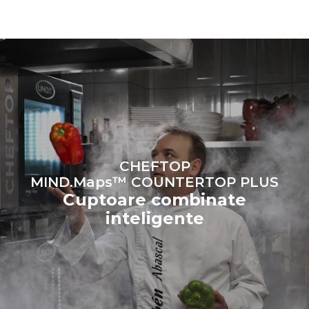
alegerea de a cumpăra
energie produsă din surse
regenerabile.
Greenhouse
Gas Protocol
Estimare calculată în ipoteza
Estimare calculată în ipoteza
utilizării zilnice a cuptorului (300
următoarelor spălări
de zile/an):
săptămânale (42 de
săptămâni/an):
6 încărcături ușoare de pui
1 spălare lungă
prăjit (20% încărcătură)
1 spălare medie
1 încărcătură completă de
cartofi la cuptor
3 încărcături complete de
produse la aburi
2 ore în cuptorul gol la 180
CHEFTOP
°C
MIND.Maps™ COUNTERTOP PLUS
Cuptoare combinate
inteligente