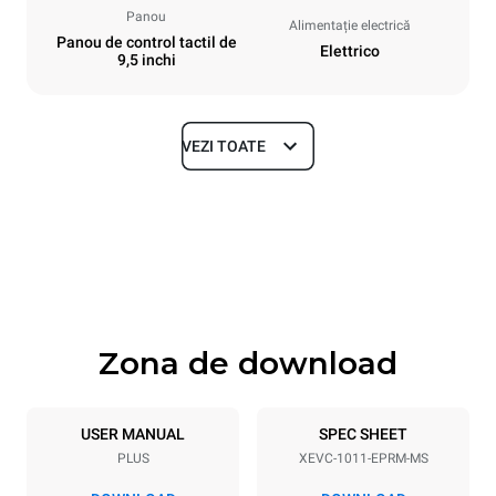
Panou
Alimentație electrică
Panou de control tactil de
Elettrico
9,5 inchi
VEZI TOATE
Dimensiuni
Width
Depth
750 mm
783 mm
Height
Weight
1010 mm
98 kg
Zona de download
Specificații ale tigăiei
Number of trays
Tray size
10
GN 1/1
USER MANUAL
SPEC SHEET
PLUS
XEVC-1011-EPRM-MS
Distance between trays
67 mm