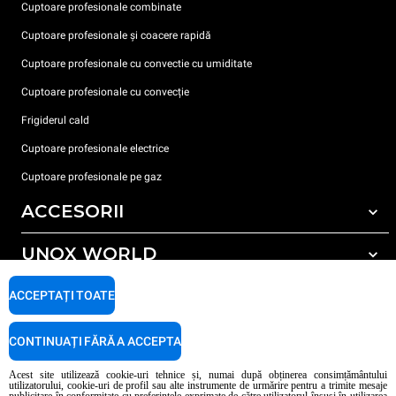
Cuptoare profesionale combinate
Cuptoare profesionale și coacere rapidă
Cuptoare profesionale cu convectie cu umiditate
Cuptoare profesionale cu convecție
Frigiderul cald
Cuptoare profesionale electrice
Cuptoare profesionale pe gaz
ACCESORII
UNOX WORLD
Toate accesoriile
Detergent pentru spălarea automată
SUPORT
ACCEPTAȚI TOATE
Sediile noastre în lume
Detergent pentru spălarea manuală
Tratarea apei cu filtru de rășină
Garanția Unox
CONTINUAȚI FĂRĂ A ACCEPTA
Tratarea apei prin osmoză inversă
Localizator dealer
Acest site utilizează cookie-uri tehnice și, numai după obținerea consimțământului
utilizatorului, cookie-uri de profil sau alte instrumente de urmărire pentru a trimite mesaje
Localizator service