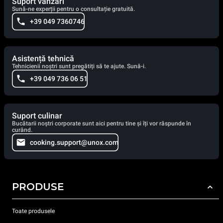
Suport vânzări
Sună-ne experții pentru o consultație gratuită.
+39 049 7360746
Asistență tehnică
Tehnicienii noștri sunt pregătiți să te ajute. Sună-i.
+39 049 736 06 51
Suport culinar
Bucătarii noștri corporate sunt aici pentru tine și îți vor răspunde în
curând.
cooking.support@unox.com
PRODUSE
Toate produsele