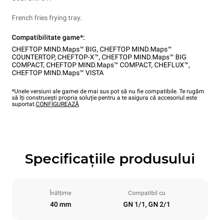
French fries frying tray.
Compatibilitate game*:
CHEFTOP MIND.Maps™ BIG
,
CHEFTOP MIND.Maps™
COUNTERTOP
,
CHEFTOP-X™
,
CHEFTOP MIND.Maps™ BIG
COMPACT
,
CHEFTOP MIND.Maps™ COMPACT
,
CHEFLUX™
,
CHEFTOP MIND.Maps™ VISTA
*Unele versiuni ale gamei de mai sus pot să nu fie compatibile. Te rugăm
să îți construiești propria soluție pentru a te asigura că accesoriul este
suportat.
CONFIGUREAZĂ
Specificațiile produsului
Înălțime
Compatibil cu
40 mm
GN 1/1, GN 2/1