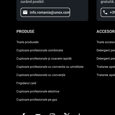
curând posibil.
gratuită.
info.romania@unox.com
+3
PRODUSE
ACCESORI
Toate produsele
Toate accesor
Cuptoare profesionale combinate
Detergent pe
Cuptoare profesionale și coacere rapidă
Detergent pe
Cuptoare profesionale cu convectie cu umiditate
Tratarea apei 
Cuptoare profesionale cu convecție
Tratarea ape
Frigiderul cald
Cuptoare profesionale electrice
Cuptoare profesionale pe gaz