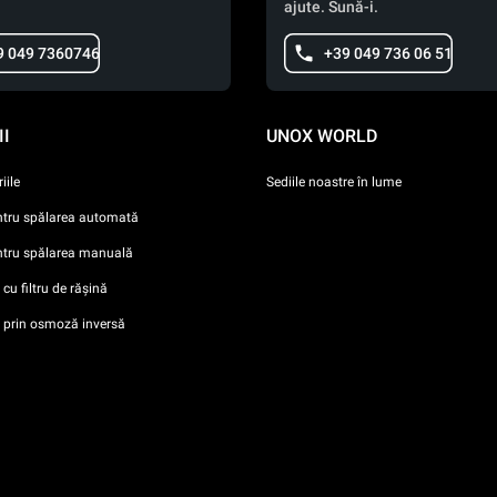
ajute. Sună-i.
9 049 7360746
+39 049 736 06 51
I
UNOX WORLD
iile
Sediile noastre în lume
ntru spălarea automată
ntru spălarea manuală
cu filtru de rășină
i prin osmoză inversă