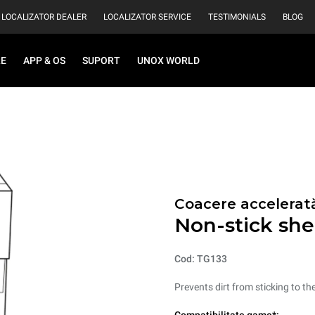
LOCALIZATOR DEALER
LOCALIZATOR SERVICE
TESTIMONIALS
BLOG
RE
APP & OS
SUPORT
UNOX WORLD
Coacere accelerat
Non-stick she
Cod: TG133
Prevents dirt from sticking to t