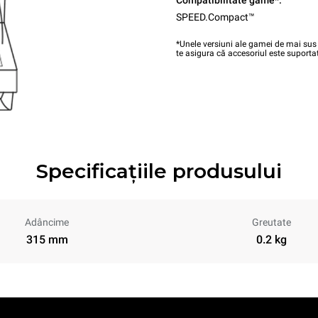
Compatibilitate game*:
SPEED.Compact™
*Unele versiuni ale gamei de mai sus 
te asigura că accesoriul este suportat
Specificațiile produsului
Adâncime
Greutate
315 mm
0.2 kg