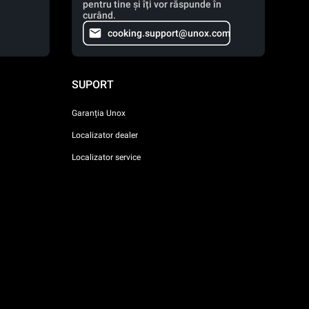
pentru tine și îți vor răspunde în
curând.
cooking.support@unox.com
SUPORT
Garanția Unox
Localizator dealer
Localizator service