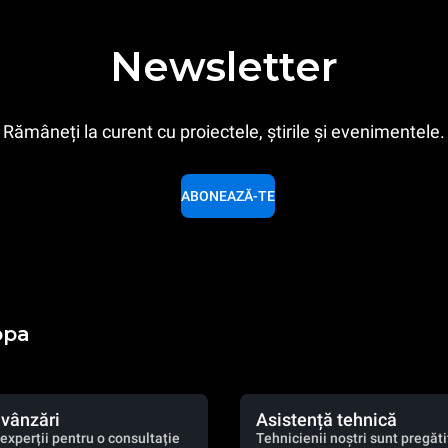
Newsletter
Rămâneți la curent cu proiectele, știrile și evenimentele.
ABONEAZĂ-TE
opa
 vânzări
Asistență tehnică
experții pentru o consultație
Tehnicienii noștri sunt pregătiț