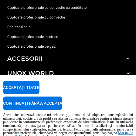
Cuptoare profesionale cu convectie cu umiditate
Cuptoare profesionale cu convecție
Frigiderul cald
Cuptoare profesionale electrice
Cuptoare profesionale pe gaz
ACCESORII
UNOX WORLD
Toate accesoriile
Detergent pentru spălarea automată
SUPORT
ACCEPTAȚI TOATE
Sediile noastre în lume
Detergent pentru spălarea manuală
Tratarea apei cu filtru de rășină
Garanția Unox
CONTINUAȚI FĂRĂ A ACCEPTA
Tratarea apei prin osmoză inversă
Localizator dealer
Acest site utilizează cookie-uri tehnice și, numai după obținerea consimțământului
utilizatorului, cookie-uri de profil sau alte instrumente de urmărire pentru a trimite mesaje
Localizator service
publicitare în conformitate cu preferințele exprimate de către utilizatorul însuși în utilizarea
funcționalității și navigarea pe internet și/sau în scopul analizei și monitorizării
AI Content Disclaimer
Privacy policy
Cookie policy
comportamentului vizitatorilor, inclusiv al terților. Pentru mai multe informații și pentru a vă
personaliza preferințele, chiar dacă vă negați consimțământul, consultați pagina
Mai multe