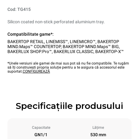
Cod: TG415
Silicon coated non-stick perforated aluminium tray.
Compatibilitate game*:
BAKERTOP RETAIL
,
LINEMISS™
,
LINEMICRO™
,
BAKERTOP
MIND.Maps™ COUNTERTOP
,
BAKERTOP MIND.Maps™ BIG
,
BAKERLUX SHOP.Pro™
,
BAKERLUX CLASSIC
,
BAKERTOP-X™
*Unele versiuni ale gamei de mai sus pot să nu fie compatibile. Te rugăm
să îți construiești propria soluție pentru a te asigura că accesoriul este
suportat.
CONFIGUREAZĂ
Specificațiile produsului
Capacitate
Lățime
GN1/1
530 mm