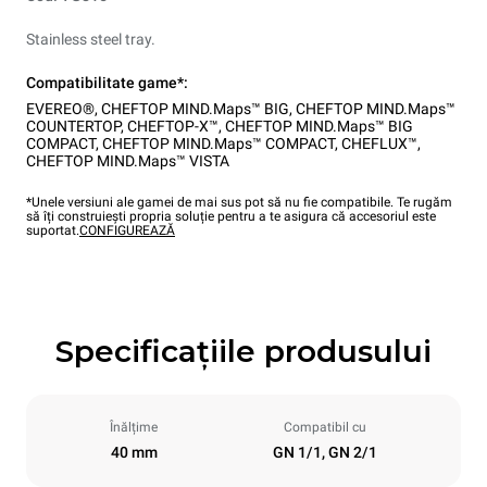
Stainless steel tray.
Compatibilitate game*:
EVEREO®
,
CHEFTOP MIND.Maps™ BIG
,
CHEFTOP MIND.Maps™
COUNTERTOP
,
CHEFTOP-X™
,
CHEFTOP MIND.Maps™ BIG
COMPACT
,
CHEFTOP MIND.Maps™ COMPACT
,
CHEFLUX™
,
CHEFTOP MIND.Maps™ VISTA
*Unele versiuni ale gamei de mai sus pot să nu fie compatibile. Te rugăm
să îți construiești propria soluție pentru a te asigura că accesoriul este
suportat.
CONFIGUREAZĂ
Specificațiile produsului
Înălțime
Compatibil cu
40 mm
GN 1/1, GN 2/1