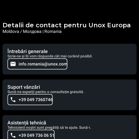
Detalii de contact pentru Unox Europa
Moldova / Молдова | Romania
Întrebări generale
Scrie-ne și îți vom răspunde cât mai curând posibil.
info.romania@unox.com
Suport vânzări
Sună-ne experții pentru o consultație gratuită.
+39 049 7360746
Asistență tehnică
Tehnicienii noștri sunt pregătiți să te ajute. Sună-i.
+39 049 736 06 51