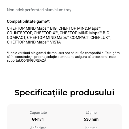
Non-stick perforated aluminium tray.
Compatibilitate game*:
CHEFTOP MIND.Maps™ BIG
,
CHEFTOP MIND.Maps™
COUNTERTOP
,
CHEFTOP-X™
,
CHEFTOP MIND.Maps™ BIG
COMPACT
,
CHEFTOP MIND.Maps™ COMPACT
,
CHEFLUX™
,
CHEFTOP MIND.Maps™ VISTA
*Unele versiuni ale gamei de mai sus pot să nu fie compatibile. Te rugăm
să îți construiești propria soluție pentru a te asigura că accesoriul este
suportat.
CONFIGUREAZĂ
Specificațiile produsului
Capacitate
Lățime
GN1/1
530 mm
Adâncime
Înălțime