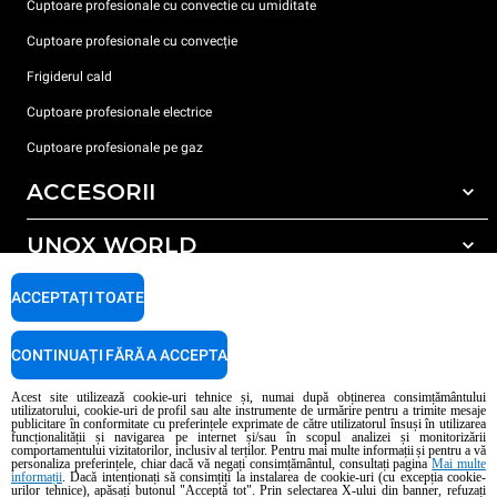
Cuptoare profesionale cu convectie cu umiditate
Cuptoare profesionale cu convecție
Frigiderul cald
Cuptoare profesionale electrice
Cuptoare profesionale pe gaz
ACCESORII
UNOX WORLD
Toate accesoriile
Detergent pentru spălarea automată
SUPORT
ACCEPTAȚI TOATE
Sediile noastre în lume
Detergent pentru spălarea manuală
Tratarea apei cu filtru de rășină
Garanția Unox
CONTINUAȚI FĂRĂ A ACCEPTA
Tratarea apei prin osmoză inversă
Localizator dealer
Acest site utilizează cookie-uri tehnice și, numai după obținerea consimțământului
utilizatorului, cookie-uri de profil sau alte instrumente de urmărire pentru a trimite mesaje
Localizator service
publicitare în conformitate cu preferințele exprimate de către utilizatorul însuși în utilizarea
funcționalității și navigarea pe internet și/sau în scopul analizei și monitorizării
AI Content Disclaimer
Privacy policy
Cookie policy
comportamentului vizitatorilor, inclusiv al terților. Pentru mai multe informații și pentru a vă
personaliza preferințele, chiar dacă vă negați consimțământul, consultați pagina
Mai multe
Copyright 2026 UNOX S.p.A. Toate drepturile rezervate. Reg. Imp. Padova n °
informații
. Dacă intenționați să consimțiți la instalarea de cookie-uri (cu excepția cookie-
04230750285 - REA Padova 372835 - Cap. Soc. 5.000.000 € iv - P.IVA / CF
urilor tehnice), apăsați butonul "Acceptă tot". Prin selectarea X-ului din banner, refuzați