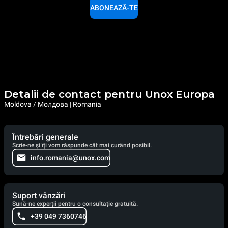
ABONEAZĂ-TE
Detalii de contact pentru Unox Europa
Moldova / Молдова | Romania
Întrebări generale
Scrie-ne și îți vom răspunde cât mai curând posibil.
info.romania@unox.com
Suport vânzări
Sună-ne experții pentru o consultație gratuită.
+39 049 7360746