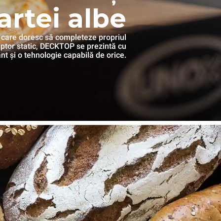
artei albe
e, care doresc să completeze propriul
or static, DECKTOP se prezintă cu
nt și o tehnologie capabilă de orice.