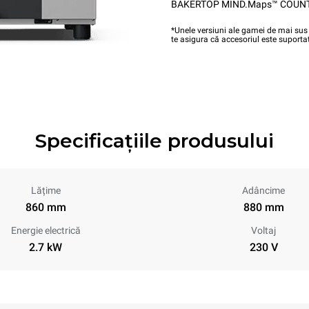
BAKERTOP MIND.Maps™ COUN
*Unele versiuni ale gamei de mai sus 
te asigura că accesoriul este suportat
Specificațiile produsului
Lățime
Adâncime
860 mm
880 mm
Energie electrică
Voltaj
2.7 kW
230 V