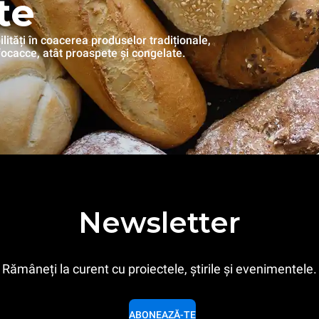
te
tăți în coacerea produselor tradiționale,
focacce, atât proaspete și congelate.
Newsletter
Rămâneți la curent cu proiectele, știrile și evenimentele.
ABONEAZĂ-TE