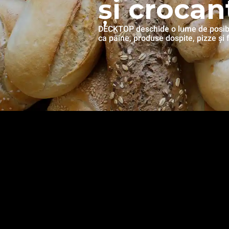
și crocan
DECKTOP deschide o lume de posibili
ca pâine, produse dospite, pizze și 