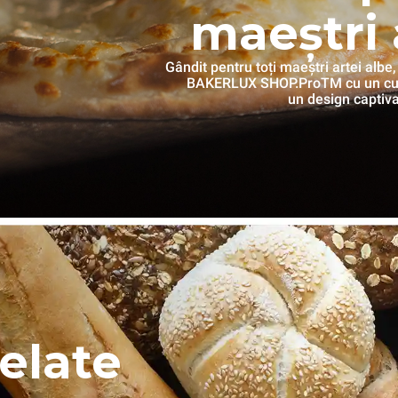
maeștri 
Gândit pentru toți maeștri artei alb
BAKERLUX SHOP.ProTM cu un cupt
un design captiva
felate