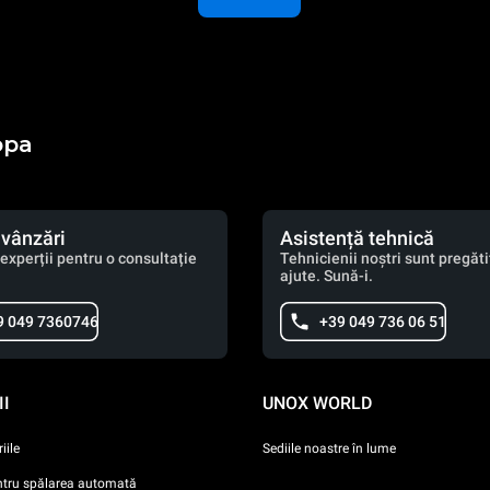
opa
 vânzări
Asistență tehnică
experții pentru o consultație
Tehnicienii noștri sunt pregătiț
ajute. Sună-i.
9 049 7360746
+39 049 736 06 51
I
UNOX WORLD
iile
Sediile noastre în lume
ntru spălarea automată