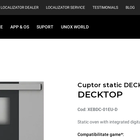
LOCALIZATOR DEALER
LOCALIZATOR SERVICE
TESTIMONIALS
BLOG
RE
APP & OS
SUPORT
UNOX WORLD
Cuptor static DE
DECKTOP
Cod: XEBDC-01EU-D
Static oven with integrated digita
Compatibilitate game*: