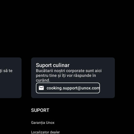
Suport culinar
i să te
Bucătarii noștri corporate sunt aici
pentru tine și îți vor răspunde în
curând.
cooking.support@unox.com
SUPORT
Garanția Unox
Localizator dealer