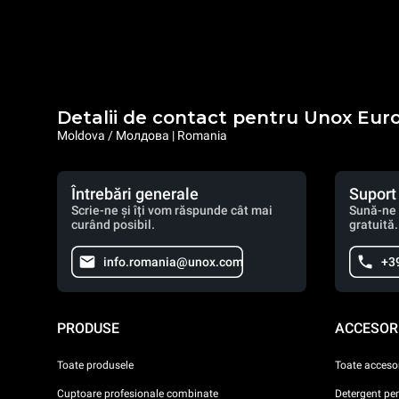
Detalii de contact pentru Unox Eur
Moldova / Молдова | Romania
Întrebări generale
Suport
Scrie-ne și îți vom răspunde cât mai
Sună-ne 
curând posibil.
gratuită.
info.romania@unox.com
+3
PRODUSE
ACCESORI
Toate produsele
Toate accesor
Cuptoare profesionale combinate
Detergent pe