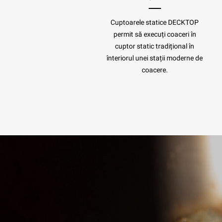
Cuptoarele statice DECKTOP
permit să execuți coaceri în
cuptor static tradițional în
înteriorul unei stații moderne de
coacere.