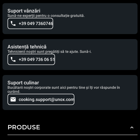
Suport vânzări
Sună-ne experții pentru o consultație gratuită.
+39 049 7360746
Asistență tehnică
Tehnicienii noștri sunt pregătiți să te ajute. Sună-i.
+39 049 736 06 51
Suport culinar
Bucătarii noștri corporate sunt aici pentru tine și îți vor răspunde în
curând.
cooking.support@unox.com
PRODUSE