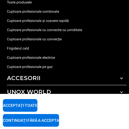
Toate produsele
Cuptoare profesionale combinate
Cuptoare profesionale și coacere rapidă
Cuptoare profesionale cu convectie cu umiditate
Cuptoare profesionale cu convecție
Frigiderul cald
Cuptoare profesionale electrice
Cuptoare profesionale pe gaz
ACCESORII
UNOX WORLD
Toate accesoriile
Detergent pentru spălarea automată
SUPORT
ACCEPTAȚI TOATE
Sediile noastre în lume
Detergent pentru spălarea manuală
Tratarea apei cu filtru de rășină
Garanția Unox
CONTINUAȚI FĂRĂ A ACCEPTA
Tratarea apei prin osmoză inversă
Localizator dealer