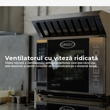
Ventilatorul cu viteză ridicată
Viteza ridicată a ventilatorului extrage umiditatea care iese când ușa
este deschisă și permit fumurilor să fie canalizate pe o distanță lungă.