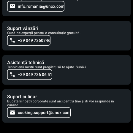
info.romania@unox.com
Suport vânzări
Sună-ne experții pentru o consultație gratuită.
+39 049 7360746
Asistență tehnică
Tehnicienii noștri sunt pregătiți să te ajute. Sună-i.
+39 049 736 06 51
Suport culinar
Bucătarii noștri corporate sunt aici pentru tine și îți vor răspunde în
curând.
cooking.support@unox.com