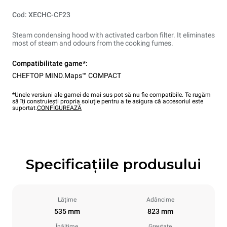
Cod: XECHC-CF23
Steam condensing hood with activated carbon filter. It eliminates
most of steam and odours from the cooking fumes.
Compatibilitate game*:
CHEFTOP MIND.Maps™ COMPACT
*Unele versiuni ale gamei de mai sus pot să nu fie compatibile. Te rugăm
să îți construiești propria soluție pentru a te asigura că accesoriul este
suportat.
CONFIGUREAZĂ
Specificațiile produsului
Lățime
Adâncime
535 mm
823 mm
Înălțime
Greutate