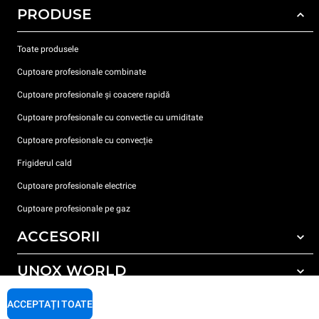
PRODUSE
Toate produsele
Cuptoare profesionale combinate
Cuptoare profesionale și coacere rapidă
Cuptoare profesionale cu convectie cu umiditate
Cuptoare profesionale cu convecție
Frigiderul cald
Cuptoare profesionale electrice
Cuptoare profesionale pe gaz
ACCESORII
UNOX WORLD
Toate accesoriile
Detergent pentru spălarea automată
SUPORT
ACCEPTAȚI TOATE
Sediile noastre în lume
Detergent pentru spălarea manuală