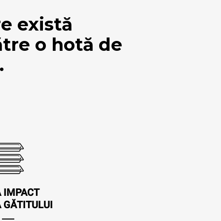
e există
ătre o hotă de
.
 IMPACT
 GĂTITULUI