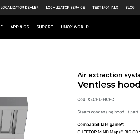
LOCALIZATOR DEALER
LOCALIZATOR SERVICE
TESTIMONIALS
BLOG
RE
APP & OS
SUPORT
UNOX WORLD
Air extraction syst
Ventless hoo
Cod: XECHL-HCFC
Steam condensing hood. It parti
Compatibilitate game*:
CHEFTOP MIND.Maps™ BIG C