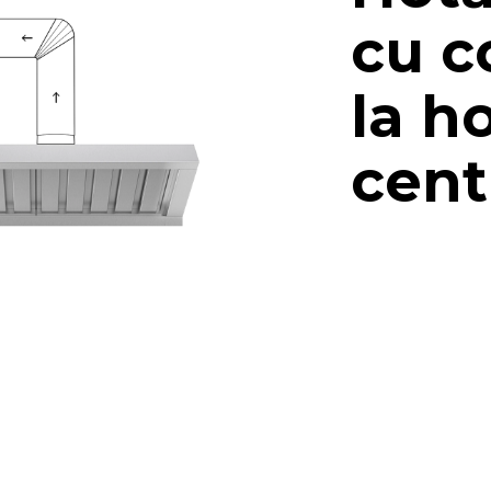
cu c
la h
cent