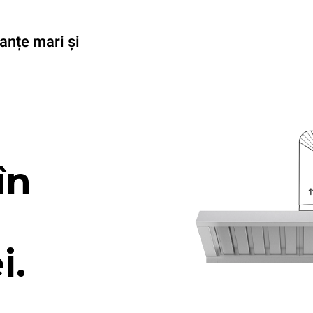
anțe mari și
în
i.