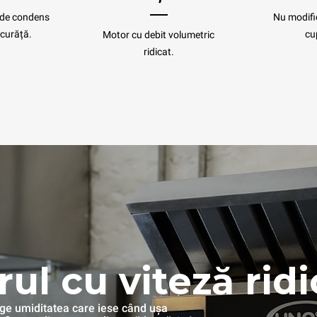
i de condens
Nu modifi
curăță.
cu
Motor cu debit volumetric
ridicat.
rul cu viteză rid
rage umiditatea care iese când ușa