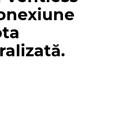
onexiune
ota
ralizată.