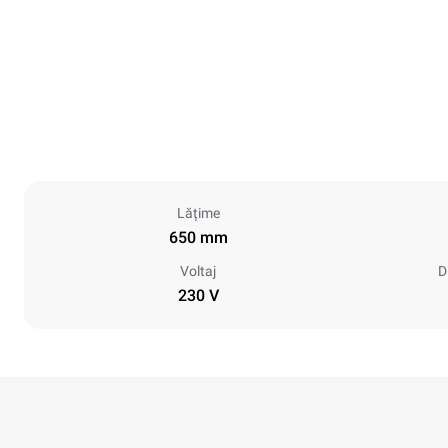
Lățime
650 mm
Voltaj
D
230 V