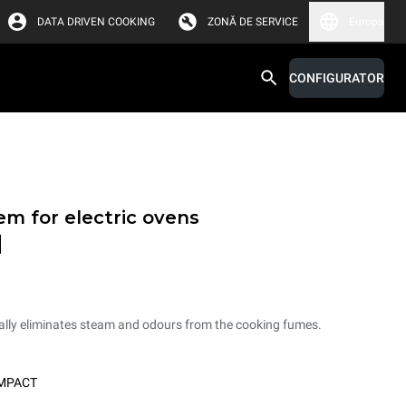
DATA DRIVEN COOKING
ZONĂ DE SERVICE
Europa
CONFIGURATOR
em for electric ovens
d
ally eliminates steam and odours from the cooking fumes.
OMPACT