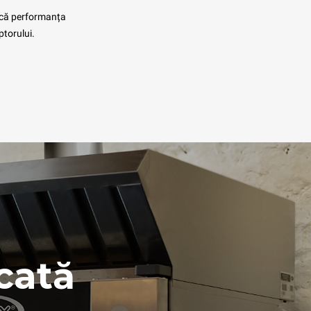
că performanța
ptorului.
icată