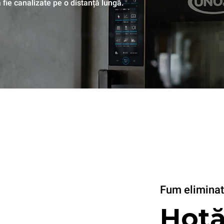
 fie canalizate pe o distanță lungă.
Fum eliminat 
Hotă