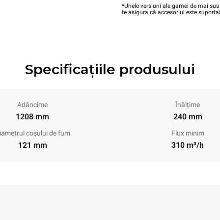
*Unele versiuni ale gamei de mai sus 
te asigura că accesoriul este suportat
Specificațiile produsului
Adâncime
Înălțime
1208 mm
240 mm
iametrul coșului de fum
Flux minim
121 mm
310 m³/h