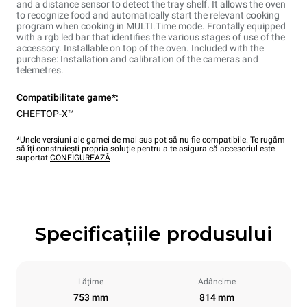
and a distance sensor to detect the tray shelf. It allows the oven
to recognize food and automatically start the relevant cooking
program when cooking in MULTI.Time mode. Frontally equipped
with a rgb led bar that identifies the various stages of use of the
accessory. Installable on top of the oven. Included with the
purchase: Installation and calibration of the cameras and
telemetres.
Compatibilitate game*:
CHEFTOP-X™
*Unele versiuni ale gamei de mai sus pot să nu fie compatibile. Te rugăm
să îți construiești propria soluție pentru a te asigura că accesoriul este
suportat.
CONFIGUREAZĂ
Specificațiile produsului
Lățime
Adâncime
753 mm
814 mm