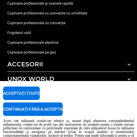
Cuptoare profesionale și coacere rapidă
Cuptoare profesionale cu convectie cu umiditate
Cuptoare profesionale cu convecție
Frigiderul cald
Cuptoare profesionale electrice
Cuptoare profesionale pe gaz
ACCESORII
UNOX WORLD
Toate accesoriile
Detergent pentru spălarea automată
SUPORT
ACCEPTAȚI TOATE
Sediile noastre în lume
Detergent pentru spălarea manuală
Tratarea apei cu filtru de rășină
Garanția Unox
CONTINUAȚI FĂRĂ A ACCEPTA
Tratarea apei prin osmoză inversă
Localizator dealer
Acest site utilizează cookie-uri tehnice și, numai după obținerea consimțământului
utilizatorului, cookie-uri de profil sau alte instrumente de urmărire pentru a trimite mesaje
Localizator service
publicitare în conformitate cu preferințele exprimate de către utilizatorul însuși în utilizarea
funcționalității și navigarea pe internet și/sau în scopul analizei și monitorizării
AI Content Disclaimer
Privacy policy
Cookie policy
comportamentului vizitatorilor, inclusiv al terților. Pentru mai multe informații și pentru a vă