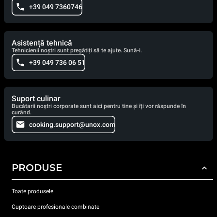
+39 049 7360746
Asistență tehnică
Tehnicienii noștri sunt pregătiți să te ajute. Sună-i.
+39 049 736 06 51
Suport culinar
Bucătarii noștri corporate sunt aici pentru tine și îți vor răspunde în
curând.
cooking.support@unox.com
PRODUSE
Toate produsele
Cuptoare profesionale combinate