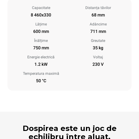
Capacitate
Distanța tăvilor
8 460x330
68 mm
Lățime
Adâncime
600 mm
711 mm
Înălțime
Greutate
750 mm
35 kg
Energie electrică
Voltaj
1.2 kW
230 V
Temperatura maximă
50 °C
Dospirea este un joc de
echilibru între aluat,