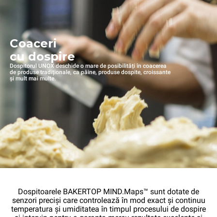
Coaceri
cu dospire
Dospitorul UNOX deschide o mare de posibilități în coacerea
de produse tradiționale, ca pâine, produse dospite, croissante
și mult mai multe.
Dospitoarele BAKERTOP MIND.Maps™ sunt dotate de
senzori preciși care controlează în mod exact și continuu
temperatura și umiditatea în timpul procesului de dospire