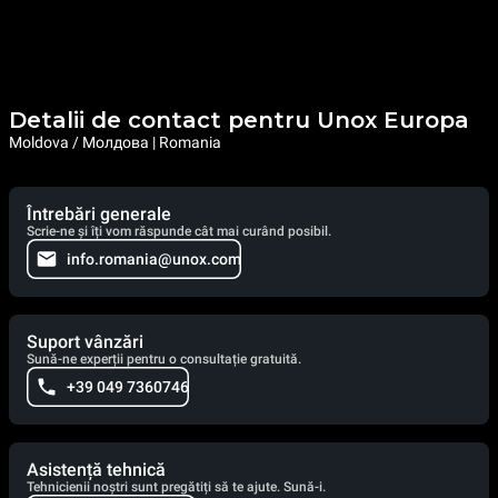
Detalii de contact pentru Unox Europa
Moldova / Молдова | Romania
Întrebări generale
Scrie-ne și îți vom răspunde cât mai curând posibil.
info.romania@unox.com
Suport vânzări
Sună-ne experții pentru o consultație gratuită.
+39 049 7360746
Asistență tehnică
Tehnicienii noștri sunt pregătiți să te ajute. Sună-i.