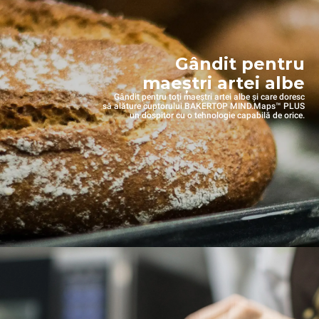
Gândit pentru
maeștri artei albe
Gândit pentru toți maeștri artei albe și care doresc
să alăture cuptorului BAKERTOP MIND.Maps™ PLUS
un dospitor cu o tehnologie capabilă de orice.