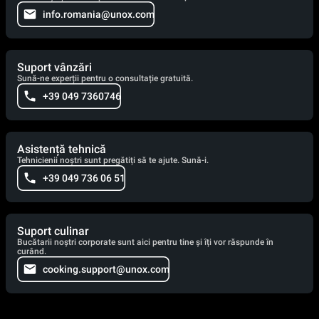
info.romania@unox.com
Suport vânzări
Sună-ne experții pentru o consultație gratuită.
+39 049 7360746
Asistență tehnică
Tehnicienii noștri sunt pregătiți să te ajute. Sună-i.
+39 049 736 06 51
Suport culinar
Bucătarii noștri corporate sunt aici pentru tine și îți vor răspunde în
curând.
cooking.support@unox.com