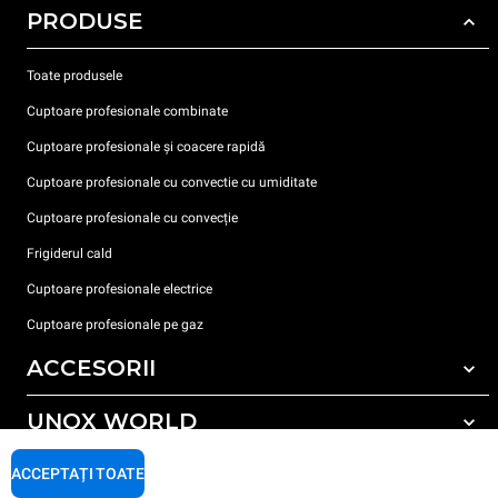
PRODUSE
Toate produsele
Cuptoare profesionale combinate
Cuptoare profesionale și coacere rapidă
Cuptoare profesionale cu convectie cu umiditate
Cuptoare profesionale cu convecție
Frigiderul cald
Cuptoare profesionale electrice
Cuptoare profesionale pe gaz
ACCESORII
UNOX WORLD
Toate accesoriile
Detergent pentru spălarea automată
SUPORT
ACCEPTAȚI TOATE
Sediile noastre în lume
Detergent pentru spălarea manuală