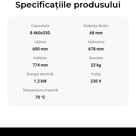
Specificațiile produsului
Capacitate
Distanța tăvilor
8 460x330
68 mm
Lățime
Adâncime
600 mm
678 mm
Înălțime
Greutate
774 mm
22 kg
Energie electrică
Voltaj
1.2 kW
230 V
Temperatura maximă
70 °C