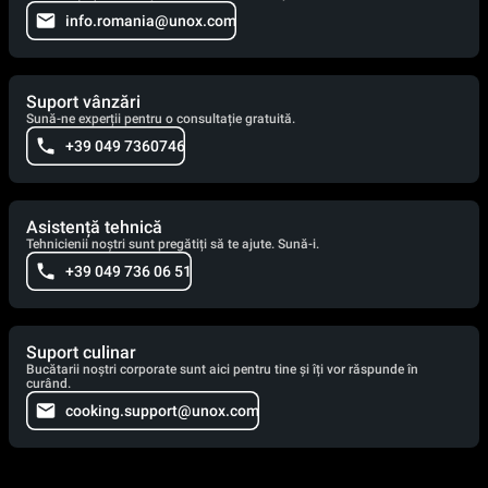
info.romania@unox.com
Suport vânzări
Sună-ne experții pentru o consultație gratuită.
+39 049 7360746
Asistență tehnică
Tehnicienii noștri sunt pregătiți să te ajute. Sună-i.
+39 049 736 06 51
Suport culinar
Bucătarii noștri corporate sunt aici pentru tine și îți vor răspunde în
curând.
cooking.support@unox.com