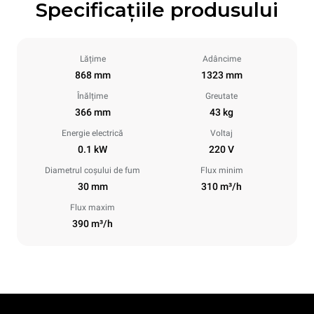
Specificațiile produsului
Lățime
Adâncime
868 mm
1323 mm
Înălțime
Greutate
366 mm
43 kg
Energie electrică
Voltaj
0.1 kW
220 V
Diametrul coșului de fum
Flux minim
30 mm
310 m³/h
Flux maxim
390 m³/h