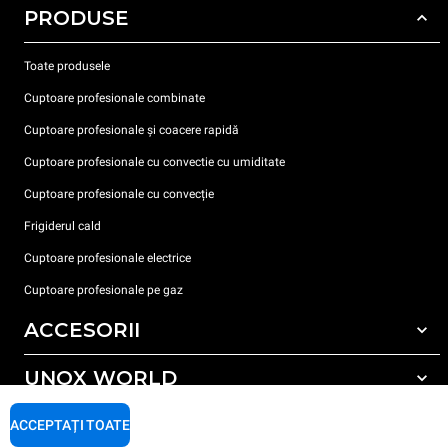
PRODUSE
Toate produsele
Cuptoare profesionale combinate
Cuptoare profesionale și coacere rapidă
Cuptoare profesionale cu convectie cu umiditate
Cuptoare profesionale cu convecție
Frigiderul cald
Cuptoare profesionale electrice
Cuptoare profesionale pe gaz
ACCESORII
UNOX WORLD
Toate accesoriile
Detergent pentru spălarea automată
SUPORT
ACCEPTAȚI TOATE
Sediile noastre în lume
Detergent pentru spălarea manuală