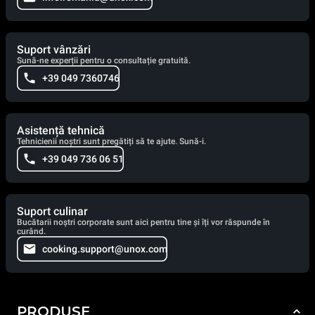
Suport vânzări
Sună-ne experții pentru o consultație gratuită.
+39 049 7360746
Asistență tehnică
Tehnicienii noștri sunt pregătiți să te ajute. Sună-i.
+39 049 736 06 51
Suport culinar
Bucătarii noștri corporate sunt aici pentru tine și îți vor răspunde în
curând.
cooking.support@unox.com
PRODUSE