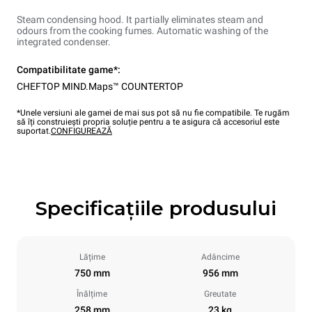
Steam condensing hood. It partially eliminates steam and
odours from the cooking fumes. Automatic washing of the
integrated condenser.
Compatibilitate game*:
CHEFTOP MIND.Maps™ COUNTERTOP
*Unele versiuni ale gamei de mai sus pot să nu fie compatibile. Te rugăm
să îți construiești propria soluție pentru a te asigura că accesoriul este
suportat.
CONFIGUREAZĂ
Specificațiile produsului
Lățime
Adâncime
750 mm
956 mm
Înălțime
Greutate
258 mm
23 kg