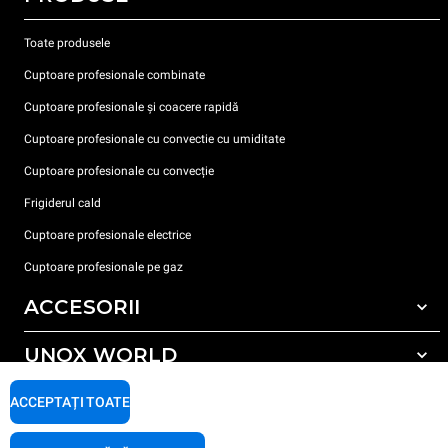
Toate produsele
Cuptoare profesionale combinate
Cuptoare profesionale și coacere rapidă
Cuptoare profesionale cu convectie cu umiditate
Cuptoare profesionale cu convecție
Frigiderul cald
Cuptoare profesionale electrice
Cuptoare profesionale pe gaz
ACCESORII
UNOX WORLD
Toate accesoriile
Detergent pentru spălarea automată
SUPORT
ACCEPTAȚI TOATE
Sediile noastre în lume
Detergent pentru spălarea manuală