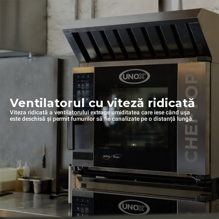
Ventilatorul cu viteză ridicată
Viteza ridicată a ventilatorului extrage umiditatea care iese când ușa
este deschisă și permit fumurilor să fie canalizate pe o distanță lungă.