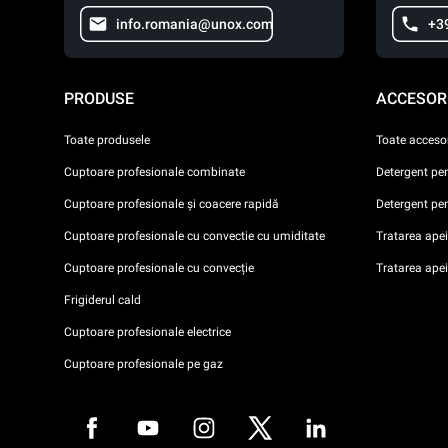
info.romania@unox.com
+3
PRODUSE
ACCESORI
Toate produsele
Toate accesor
Cuptoare profesionale combinate
Detergent pe
Cuptoare profesionale și coacere rapidă
Detergent pe
Cuptoare profesionale cu convectie cu umiditate
Tratarea apei 
Cuptoare profesionale cu convecție
Tratarea ape
Frigiderul cald
Cuptoare profesionale electrice
Cuptoare profesionale pe gaz