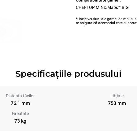
Compatibilitate game*:
CHEFTOP MIND.Maps™ BIG
*Unele versiuni ale gamei de mai sus 
te asigura că accesoriul este suportat
Specificațiile produsului
Distanța tăvilor
Lățime
76.1 mm
753 mm
Greutate
73 kg