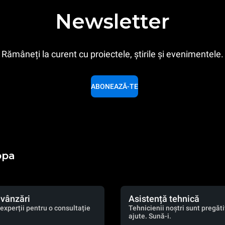
Newsletter
Rămâneți la curent cu proiectele, știrile și evenimentele.
ABONEAZĂ-TE
opa
 vânzări
Asistență tehnică
experții pentru o consultație
Tehnicienii noștri sunt pregătiț
ajute. Sună-i.