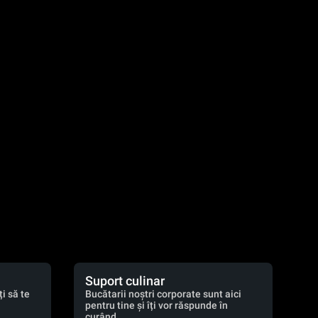
Suport culinar
i să te
Bucătarii noștri corporate sunt aici
pentru tine și îți vor răspunde în
curând.