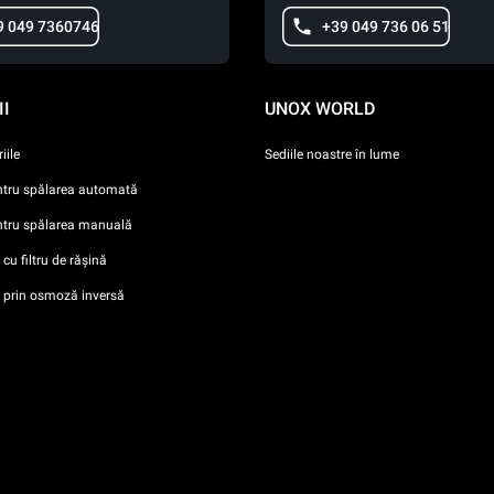
9 049 7360746
+39 049 736 06 51
I
UNOX WORLD
iile
Sediile noastre în lume
ntru spălarea automată
ntru spălarea manuală
cu filtru de rășină
i prin osmoză inversă