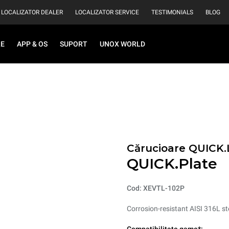
LOCALIZATOR DEALER
LOCALIZATOR SERVICE
TESTIMONIALS
BLOG
RE
APP & OS
SUPORT
UNOX WORLD
Cărucioare QUICK
QUICK.Plate
Cod: XEVTL-102P
Corrosion-resistant AISI 316L ste