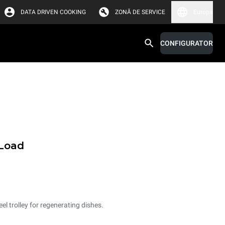
DATA DRIVEN COOKING
ZONĂ DE SERVICE
Europa
CONFIGURATOR
.Load
el trolley for regenerating dishes.