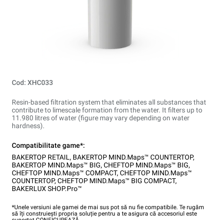
Cod: XHC033
Resin-based filtration system that eliminates all substances that
contribute to limescale formation from the water. It filters up to
11.980 litres of water (figure may vary depending on water
hardness).
Compatibilitate game*:
BAKERTOP RETAIL
,
BAKERTOP MIND.Maps™ COUNTERTOP
,
BAKERTOP MIND.Maps™ BIG
,
CHEFTOP MIND.Maps™ BIG
,
CHEFTOP MIND.Maps™ COMPACT
,
CHEFTOP MIND.Maps™
COUNTERTOP
,
CHEFTOP MIND.Maps™ BIG COMPACT
,
BAKERLUX SHOP.Pro™
*Unele versiuni ale gamei de mai sus pot să nu fie compatibile. Te rugăm
să îți construiești propria soluție pentru a te asigura că accesoriul este