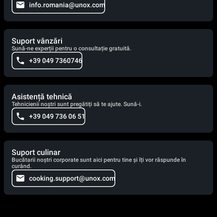
info.romania@unox.com
Suport vânzări
Sună-ne experții pentru o consultație gratuită.
+39 049 7360746
Asistență tehnică
Tehnicienii noștri sunt pregătiți să te ajute. Sună-i.
+39 049 736 06 51
Suport culinar
Bucătarii noștri corporate sunt aici pentru tine și îți vor răspunde în
curând.
cooking.support@unox.com