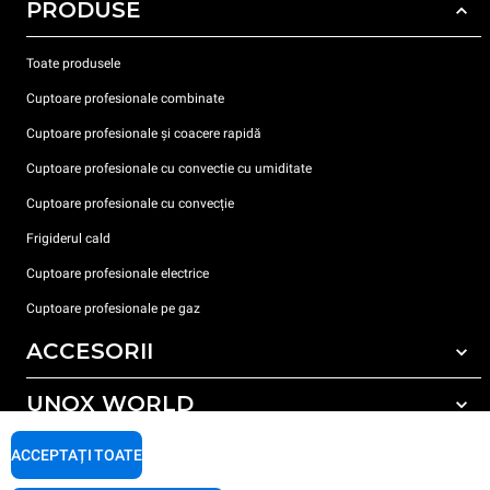
PRODUSE
Toate produsele
Cuptoare profesionale combinate
Cuptoare profesionale și coacere rapidă
Cuptoare profesionale cu convectie cu umiditate
Cuptoare profesionale cu convecție
Frigiderul cald
Cuptoare profesionale electrice
Cuptoare profesionale pe gaz
ACCESORII
UNOX WORLD
Toate accesoriile
Detergent pentru spălarea automată
SUPORT
ACCEPTAȚI TOATE
Sediile noastre în lume
Detergent pentru spălarea manuală