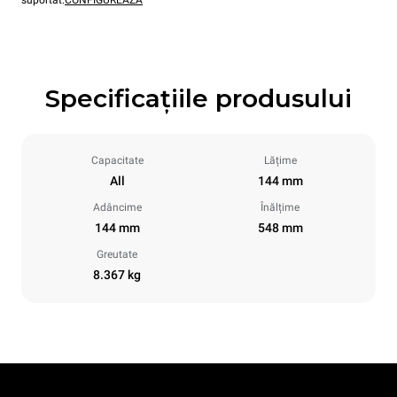
suportat.
CONFIGUREAZĂ
Specificațiile produsului
Capacitate
Lățime
All
144 mm
Adâncime
Înălțime
144 mm
548 mm
Greutate
8.367 kg