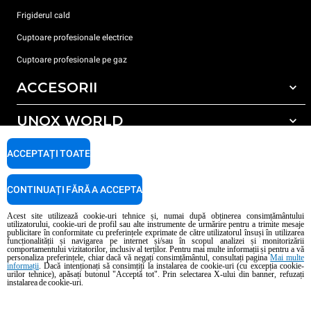
Frigiderul cald
Cuptoare profesionale electrice
Cuptoare profesionale pe gaz
ACCESORII
UNOX WORLD
Toate accesoriile
Detergent pentru spălarea automată
SUPORT
ACCEPTAȚI TOATE
Sediile noastre în lume
Detergent pentru spălarea manuală
Tratarea apei cu filtru de rășină
Garanția Unox
CONTINUAȚI FĂRĂ A ACCEPTA
Tratarea apei prin osmoză inversă
Localizator dealer
Acest site utilizează cookie-uri tehnice și, numai după obținerea consimțământului
utilizatorului, cookie-uri de profil sau alte instrumente de urmărire pentru a trimite mesaje
Localizator service
publicitare în conformitate cu preferințele exprimate de către utilizatorul însuși în utilizarea
funcționalității și navigarea pe internet și/sau în scopul analizei și monitorizării
AI Content Disclaimer
Privacy policy
Cookie policy
comportamentului vizitatorilor, inclusiv al terților. Pentru mai multe informații și pentru a vă
personaliza preferințele, chiar dacă vă negați consimțământul, consultați pagina
Mai multe
Copyright 2026 UNOX S.p.A. Toate drepturile rezervate. Reg. Imp. Padova n °
informații
. Dacă intenționați să consimțiți la instalarea de cookie-uri (cu excepția cookie-
04230750285 - REA Padova 372835 - Cap. Soc. 5.000.000 € iv - P.IVA / CF
urilor tehnice), apăsați butonul "Acceptă tot". Prin selectarea X-ului din banner, refuzați
instalarea de cookie-uri.
04230750285 - IT WEEE Reg. No. IT08020000000377