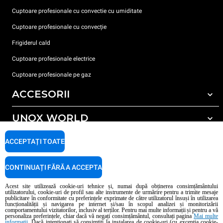
Cuptoare profesionale cu convectie cu umiditate
Cuptoare profesionale cu convecție
Frigiderul cald
Cuptoare profesionale electrice
Cuptoare profesionale pe gaz
ACCESORII
UNOX WORLD
Toate accesoriile
Detergent pentru spălarea automată
SUPORT
ACCEPTAȚI TOATE
Sediile noastre în lume
Detergent pentru spălarea manuală
Tratarea apei cu filtru de rășină
Garanția Unox
CONTINUAȚI FĂRĂ A ACCEPTA
Tratarea apei prin osmoză inversă
Localizator dealer
Acest site utilizează cookie-uri tehnice și, numai după obținerea consimțământului
utilizatorului, cookie-uri de profil sau alte instrumente de urmărire pentru a trimite mesaje
Localizator service
publicitare în conformitate cu preferințele exprimate de către utilizatorul însuși în utilizarea
funcționalității și navigarea pe internet și/sau în scopul analizei și monitorizării
AI Content Disclaimer
Privacy policy
Cookie policy
comportamentului vizitatorilor, inclusiv al terților. Pentru mai multe informații și pentru a vă
personaliza preferințele, chiar dacă vă negați consimțământul, consultați pagina
Mai multe
Copyright 2026 UNOX S.p.A. Toate drepturile rezervate. Reg. Imp. Padova n °
informații
. Dacă intenționați să consimțiți la instalarea de cookie-uri (cu excepția cookie-