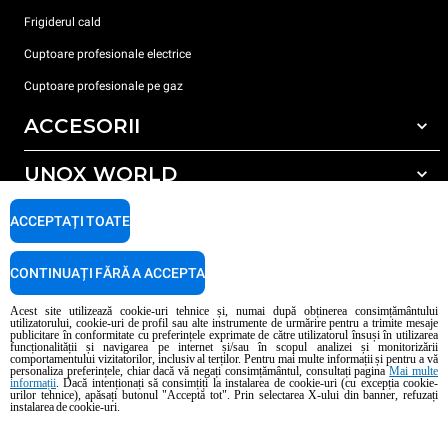
Frigiderul cald
Cuptoare profesionale electrice
Cuptoare profesionale pe gaz
ACCESORII
UNOX WORLD
Toate accesoriile
Detergent pentru spălarea automată
SUPORT
ACCEPTAȚI TOATE
Sediile noastre în lume
Detergent pentru spălarea manuală
Tratarea apei cu filtru de rășină
Garanția Unox
CONTINUAȚI FĂRĂ A ACCEPTA
Tratarea apei prin osmoză inversă
Localizator dealer
Acest site utilizează cookie-uri tehnice și, numai după obținerea consimțământului
utilizatorului, cookie-uri de profil sau alte instrumente de urmărire pentru a trimite mesaje
Localizator service
publicitare în conformitate cu preferințele exprimate de către utilizatorul însuși în utilizarea
funcționalității și navigarea pe internet și/sau în scopul analizei și monitorizării
AI Content Disclaimer
Privacy policy
Cookie policy
comportamentului vizitatorilor, inclusiv al terților. Pentru mai multe informații și pentru a vă
personaliza preferințele, chiar dacă vă negați consimțământul, consultați pagina
Mai multe
Copyright 2026 UNOX S.p.A. Toate drepturile rezervate. Reg. Imp. Padova n °
informații
. Dacă intenționați să consimțiți la instalarea de cookie-uri (cu excepția cookie-
04230750285 - REA Padova 372835 - Cap. Soc. 5.000.000 € iv - P.IVA / CF
urilor tehnice), apăsați butonul "Acceptă tot". Prin selectarea X-ului din banner, refuzați
instalarea de cookie-uri.
04230750285 - IT WEEE Reg. No. IT08020000000377