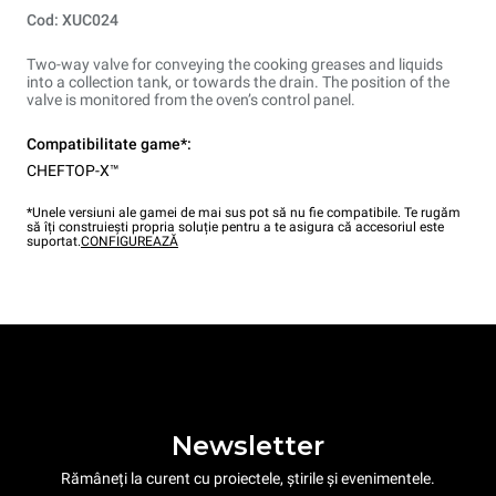
Cod: XUC024
Two-way valve for conveying the cooking greases and liquids
into a collection tank, or towards the drain. The position of the
valve is monitored from the oven’s control panel.
Compatibilitate game*:
CHEFTOP-X™
*Unele versiuni ale gamei de mai sus pot să nu fie compatibile. Te rugăm
să îți construiești propria soluție pentru a te asigura că accesoriul este
suportat.
CONFIGUREAZĂ
Newsletter
Rămâneți la curent cu proiectele, știrile și evenimentele.