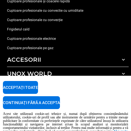
Cuptoare profesionale și coacere rapidă
Cuptoare profesionale cu convectie cu umiditate
Cuptoare profesionale cu convecție
Frigiderul cald
Cuptoare profesionale electrice
Cuptoare profesionale pe gaz
ACCESORII
UNOX WORLD
Toate accesoriile
Detergent pentru spălarea automată
SUPORT
ACCEPTAȚI TOATE
Sediile noastre în lume
Detergent pentru spălarea manuală
Tratarea apei cu filtru de rășină
Garanția Unox
CONTINUAȚI FĂRĂ A ACCEPTA
Tratarea apei prin osmoză inversă
Localizator dealer
Acest site utilizează cookie-uri tehnice și, numai după obținerea consimțământului
utilizatorului, cookie-uri de profil sau alte instrumente de urmărire pentru a trimite mesaje
Localizator service
publicitare în conformitate cu preferințele exprimate de către utilizatorul însuși în utilizarea
funcționalității și navigarea pe internet și/sau în scopul analizei și monitorizării
AI Content Disclaimer
Privacy policy
Cookie policy
comportamentului vizitatorilor, inclusiv al terților. Pentru mai multe informații și pentru a vă