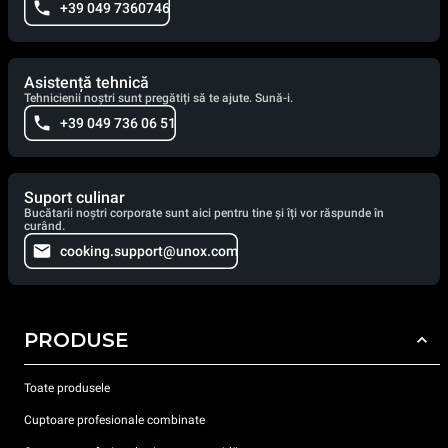
+39 049 7360746
Asistență tehnică
Tehnicienii noștri sunt pregătiți să te ajute. Sună-i.
+39 049 736 06 51
Suport culinar
Bucătarii noștri corporate sunt aici pentru tine și îți vor răspunde în
curând.
cooking.support@unox.com
PRODUSE
Toate produsele
Cuptoare profesionale combinate