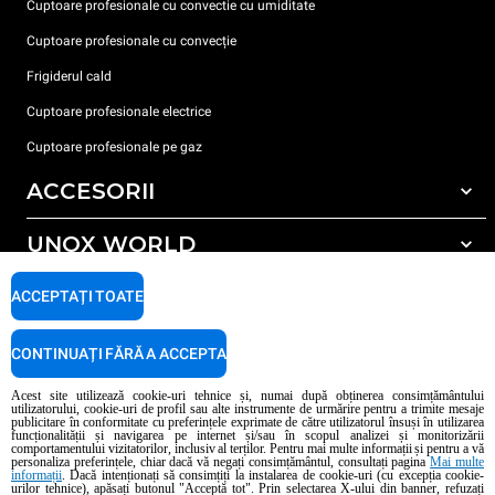
Cuptoare profesionale cu convectie cu umiditate
Cuptoare profesionale cu convecție
Frigiderul cald
Cuptoare profesionale electrice
Cuptoare profesionale pe gaz
ACCESORII
UNOX WORLD
Toate accesoriile
Detergent pentru spălarea automată
SUPORT
ACCEPTAȚI TOATE
Sediile noastre în lume
Detergent pentru spălarea manuală
Tratarea apei cu filtru de rășină
Garanția Unox
CONTINUAȚI FĂRĂ A ACCEPTA
Tratarea apei prin osmoză inversă
Localizator dealer
Acest site utilizează cookie-uri tehnice și, numai după obținerea consimțământului
utilizatorului, cookie-uri de profil sau alte instrumente de urmărire pentru a trimite mesaje
Localizator service
publicitare în conformitate cu preferințele exprimate de către utilizatorul însuși în utilizarea
funcționalității și navigarea pe internet și/sau în scopul analizei și monitorizării
AI Content Disclaimer
Privacy policy
Cookie policy
comportamentului vizitatorilor, inclusiv al terților. Pentru mai multe informații și pentru a vă
personaliza preferințele, chiar dacă vă negați consimțământul, consultați pagina
Mai multe
Copyright 2026 UNOX S.p.A. Toate drepturile rezervate. Reg. Imp. Padova n °
informații
. Dacă intenționați să consimțiți la instalarea de cookie-uri (cu excepția cookie-
04230750285 - REA Padova 372835 - Cap. Soc. 5.000.000 € iv - P.IVA / CF
urilor tehnice), apăsați butonul "Acceptă tot". Prin selectarea X-ului din banner, refuzați