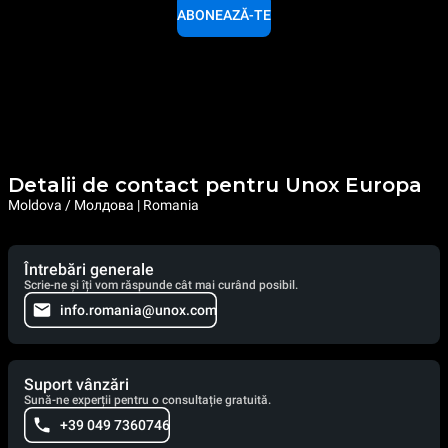
ABONEAZĂ-TE
Detalii de contact pentru Unox Europa
Moldova / Молдова | Romania
Întrebări generale
Scrie-ne și îți vom răspunde cât mai curând posibil.
info.romania@unox.com
Suport vânzări
Sună-ne experții pentru o consultație gratuită.
+39 049 7360746