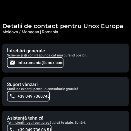
Detalii de contact pentru Unox Europa
Moldova / Молдова | Romania
Întrebări generale
Scrie-ne și îți vom răspunde cât mai curând posibil.
info.romania@unox.com
Suport vânzări
Sună-ne experții pentru o consultație gratuită.
+39 049 7360746
Asistență tehnică
Tehnicienii noștri sunt pregătiți să te ajute. Sună-i.
+39 049 736 06 51