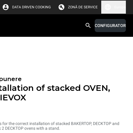
DATA DRIVEN COOKING
ZONĂ DE SERVICE
Europa
CONFIGURATOR
apunere
stallation of stacked OVEN,
IEVOX
rts for the correct installation of stacked BAKERTOP, DECKTOP and
ck 2 DECKTOP ovens with a stand.