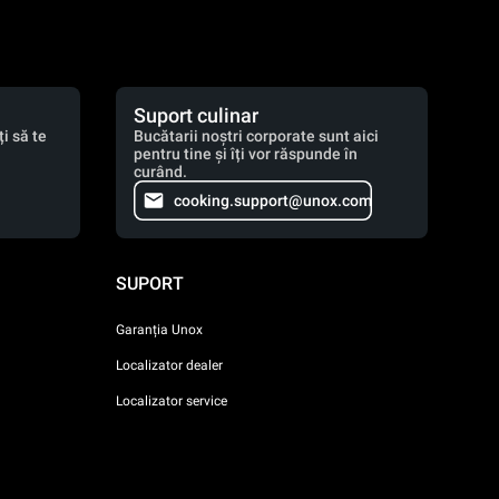
Suport culinar
i să te
Bucătarii noștri corporate sunt aici
pentru tine și îți vor răspunde în
curând.
cooking.support@unox.com
SUPORT
Garanția Unox
Localizator dealer
Localizator service