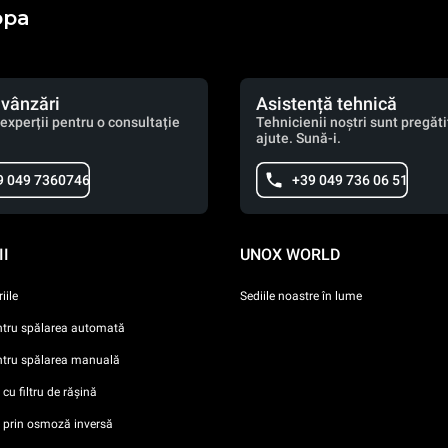
opa
 vânzări
Asistență tehnică
experții pentru o consultație
Tehnicienii noștri sunt pregătiț
ajute. Sună-i.
9 049 7360746
+39 049 736 06 51
I
UNOX WORLD
iile
Sediile noastre în lume
ntru spălarea automată
ntru spălarea manuală
cu filtru de rășină
i prin osmoză inversă