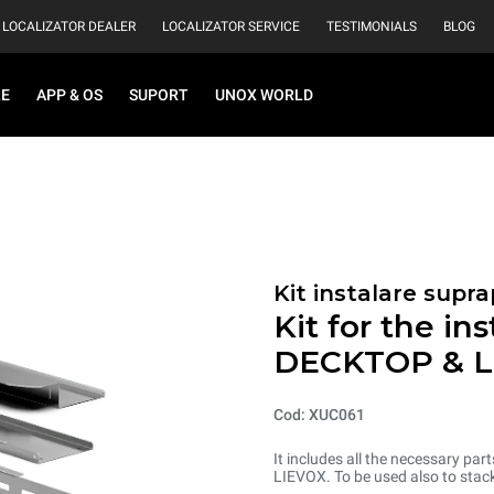
LOCALIZATOR DEALER
LOCALIZATOR SERVICE
TESTIMONIALS
BLOG
RE
APP & OS
SUPORT
UNOX WORLD
Kit instalare supr
Kit for the in
DECKTOP & L
Cod: XUC061
It includes all the necessary pa
LIEVOX. To be used also to sta