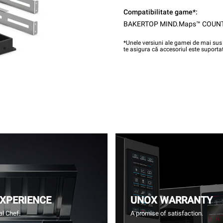
Compatibilitate game*:
BAKERTOP MIND.Maps™ COUN
*Unele versiuni ale gamei de mai sus 
te asigura că accesoriul este suportat
EXPERIENCE
UNOX WARRANTY
l Chef.
A promise of satisfaction.