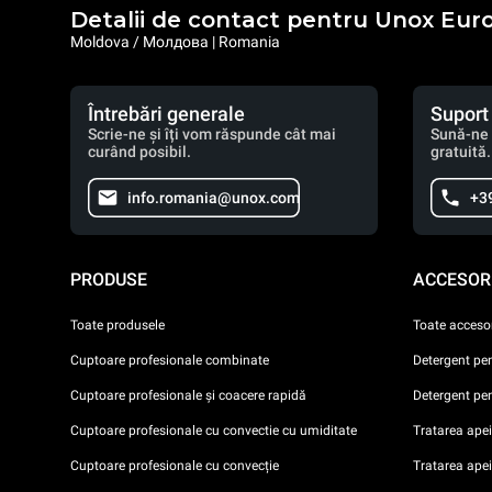
Detalii de contact pentru Unox Eur
Moldova / Молдова | Romania
Întrebări generale
Suport
Scrie-ne și îți vom răspunde cât mai
Sună-ne 
curând posibil.
gratuită.
info.romania@unox.com
+3
PRODUSE
ACCESORI
Toate produsele
Toate accesor
Cuptoare profesionale combinate
Detergent pe
Cuptoare profesionale și coacere rapidă
Detergent pe
Cuptoare profesionale cu convectie cu umiditate
Tratarea apei 
Cuptoare profesionale cu convecție
Tratarea ape