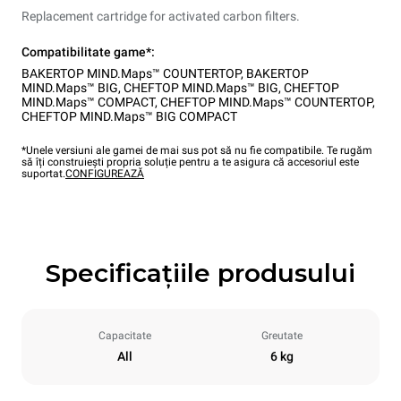
Replacement cartridge for activated carbon filters.
Compatibilitate game*:
BAKERTOP MIND.Maps™ COUNTERTOP
,
BAKERTOP
MIND.Maps™ BIG
,
CHEFTOP MIND.Maps™ BIG
,
CHEFTOP
MIND.Maps™ COMPACT
,
CHEFTOP MIND.Maps™ COUNTERTOP
,
CHEFTOP MIND.Maps™ BIG COMPACT
*Unele versiuni ale gamei de mai sus pot să nu fie compatibile. Te rugăm
să îți construiești propria soluție pentru a te asigura că accesoriul este
suportat.
CONFIGUREAZĂ
Specificațiile produsului
Capacitate
Greutate
All
6 kg