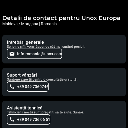
Detalii de contact pentru Unox Europa
Moldova / Молдова | Romania
Întrebări generale
Scrie-ne și îți vom răspunde cât mai curând posibil.
info.romania@unox.com
Suport vânzări
Sună-ne experții pentru o consultație gratuită.
+39 049 7360746
Asistență tehnică
Tehnicienii noștri sunt pregătiți să te ajute. Sună-i.
+39 049 736 06 51