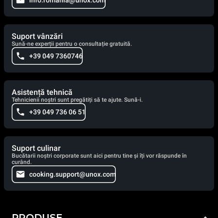
info.romania@unox.com
Suport vânzări
Sună-ne experții pentru o consultație gratuită.
+39 049 7360746
Asistență tehnică
Tehnicienii noștri sunt pregătiți să te ajute. Sună-i.
+39 049 736 06 51
Suport culinar
Bucătarii noștri corporate sunt aici pentru tine și îți vor răspunde în
curând.
cooking.support@unox.com
PRODUSE