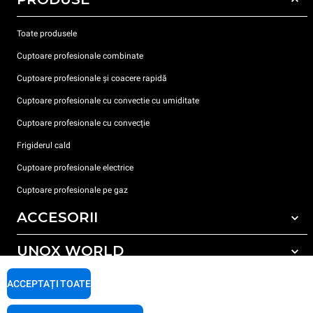
Toate produsele
Cuptoare profesionale combinate
Cuptoare profesionale și coacere rapidă
Cuptoare profesionale cu convectie cu umiditate
Cuptoare profesionale cu convecție
Frigiderul cald
Cuptoare profesionale electrice
Cuptoare profesionale pe gaz
ACCESORII
UNOX WORLD
Toate accesoriile
Detergent pentru spălarea automată
SUPORT
ACCEPTAȚI TOATE
Sediile noastre în lume
Detergent pentru spălarea manuală