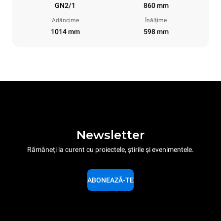
GN2/1
860 mm
Adâncime
Înălțime
1014 mm
598 mm
Newsletter
Rămâneți la curent cu proiectele, știrile și evenimentele.
ABONEAZĂ-TE