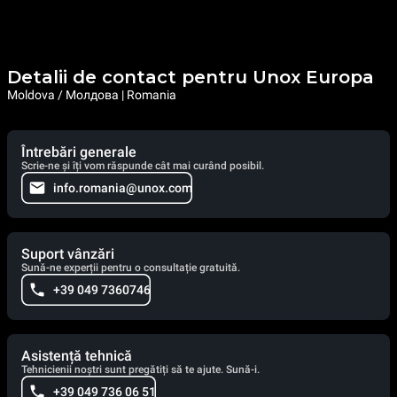
Detalii de contact pentru Unox Europa
Moldova / Молдова | Romania
Întrebări generale
Scrie-ne și îți vom răspunde cât mai curând posibil.
info.romania@unox.com
Suport vânzări
Sună-ne experții pentru o consultație gratuită.
+39 049 7360746
Asistență tehnică
Tehnicienii noștri sunt pregătiți să te ajute. Sună-i.
+39 049 736 06 51