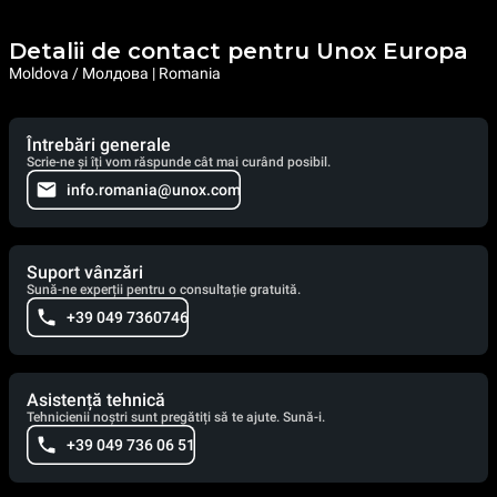
Detalii de contact pentru Unox Europa
Moldova / Молдова | Romania
Întrebări generale
Scrie-ne și îți vom răspunde cât mai curând posibil.
info.romania@unox.com
Suport vânzări
Sună-ne experții pentru o consultație gratuită.
+39 049 7360746
Asistență tehnică
Tehnicienii noștri sunt pregătiți să te ajute. Sună-i.
+39 049 736 06 51