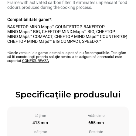
Frame with activated carbon filter. It eliminates unpleasant food
odours produced during the cooking process.
Compatibilitate game*:
BAKERTOP MIND.Maps™ COUNTERTOP
,
BAKERTOP
MIND.Maps™ BIG
,
CHEFTOP MIND.Maps™ BIG
,
CHEFTOP
MIND.Maps™ COMPACT
,
CHEFTOP MIND.Maps™ COUNTERTOP
,
CHEFTOP MIND.Maps™ BIG COMPACT
,
SPEED-X™
*Unele versiuni ale gamei de mai sus pot să nu fie compatibile. Te rugăm
să îți construiești propria soluție pentru a te asigura că accesoriul este
suportat.
CONFIGUREAZĂ
Specificațiile produsului
Lățime
Adâncime
413 mm
655 mm
Înălțime
Greutate