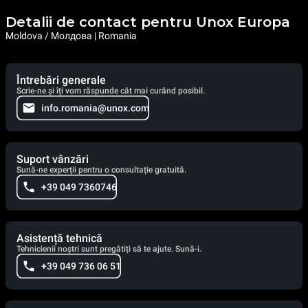
Detalii de contact pentru Unox Europa
Moldova / Молдова | Romania
Întrebări generale
Scrie-ne și îți vom răspunde cât mai curând posibil.
info.romania@unox.com
Suport vânzări
Sună-ne experții pentru o consultație gratuită.
+39 049 7360746
Asistență tehnică
Tehnicienii noștri sunt pregătiți să te ajute. Sună-i.
+39 049 736 06 51