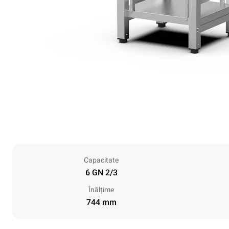
Capacitate
6 GN 2/3
Înălțime
744 mm