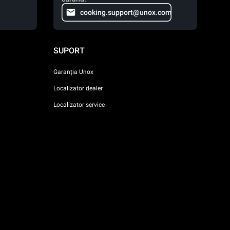
cooking.support@unox.com
SUPORT
Garanția Unox
Localizator dealer
Localizator service