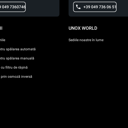
9 049 7360746
+39 049 736 06 51
I
UNOX WORLD
iile
Sediile noastre în lume
ntru spălarea automată
ntru spălarea manuală
cu filtru de rășină
i prin osmoză inversă