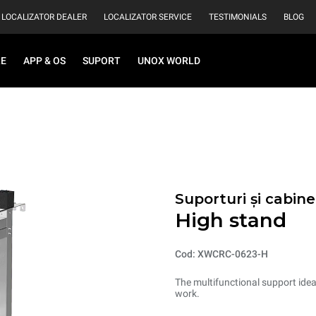
LOCALIZATOR DEALER
LOCALIZATOR SERVICE
TESTIMONIALS
BLOG
RE
APP & OS
SUPORT
UNOX WORLD
Suporturi și cabin
High stand
Cod: XWCRC-0623-H
The multifunctional support ideal
work.