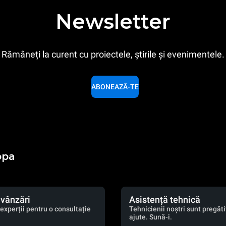
Newsletter
Rămâneți la curent cu proiectele, știrile și evenimentele.
ABONEAZĂ-TE
opa
 vânzări
Asistență tehnică
experții pentru o consultație
Tehnicienii noștri sunt pregătiț
ajute. Sună-i.