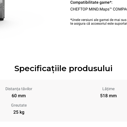
Compatibilitate game*:
CHEFTOP MIND.Maps™ COMPA
*Unele versiuni ale gamei de mai sus 
te asigura că accesoriul este suportat
Specificațiile produsului
Distanța tăvilor
Lățime
60 mm
518 mm
Greutate
25 kg