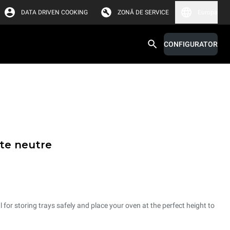
DATA DRIVEN COOKING
ZONĂ DE SERVICE
Europa
CONFIGURATOR
ete neutre
 for storing trays safely and place your oven at the perfect height to