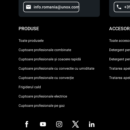
info.romania@unox.com
+3
PRODUSE
ACCESORI
Toate produsele
Toate accesor
Cuptoare profesionale combinate
Detergent pe
Cuptoare profesionale și coacere rapidă
Detergent pe
Cuptoare profesionale cu convectie cu umiditate
Tratarea apei 
Cuptoare profesionale cu convecție
Tratarea ape
Frigiderul cald
Cuptoare profesionale electrice
Cuptoare profesionale pe gaz