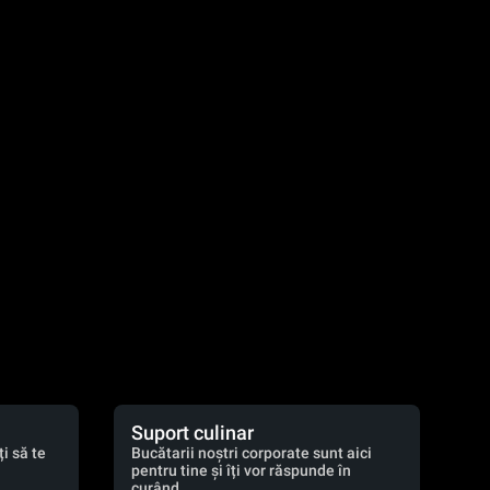
Suport culinar
i să te
Bucătarii noștri corporate sunt aici
pentru tine și îți vor răspunde în
curând.