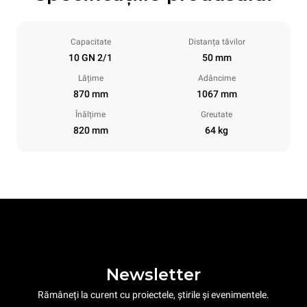
Capacitate
Distanța tăvilor
10 GN 2/1
50 mm
Lățime
Adâncime
870 mm
1067 mm
Înălțime
Greutate
820 mm
64 kg
Newsletter
Rămâneți la curent cu proiectele, știrile și evenimentele.