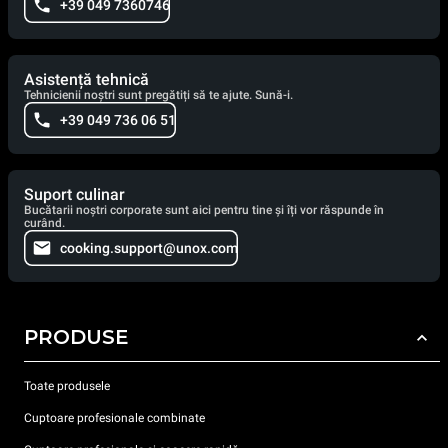
+39 049 7360746
Asistență tehnică
Tehnicienii noștri sunt pregătiți să te ajute. Sună-i.
+39 049 736 06 51
Suport culinar
Bucătarii noștri corporate sunt aici pentru tine și îți vor răspunde în
curând.
cooking.support@unox.com
PRODUSE
Toate produsele
Cuptoare profesionale combinate