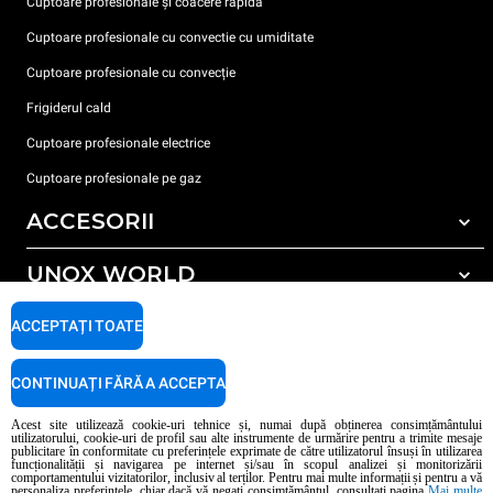
Cuptoare profesionale și coacere rapidă
Cuptoare profesionale cu convectie cu umiditate
Cuptoare profesionale cu convecție
Frigiderul cald
Cuptoare profesionale electrice
Cuptoare profesionale pe gaz
ACCESORII
UNOX WORLD
Toate accesoriile
Detergent pentru spălarea automată
SUPORT
ACCEPTAȚI TOATE
Sediile noastre în lume
Detergent pentru spălarea manuală
Tratarea apei cu filtru de rășină
Garanția Unox
CONTINUAȚI FĂRĂ A ACCEPTA
Tratarea apei prin osmoză inversă
Localizator dealer
Acest site utilizează cookie-uri tehnice și, numai după obținerea consimțământului
utilizatorului, cookie-uri de profil sau alte instrumente de urmărire pentru a trimite mesaje
Localizator service
publicitare în conformitate cu preferințele exprimate de către utilizatorul însuși în utilizarea
funcționalității și navigarea pe internet și/sau în scopul analizei și monitorizării
AI Content Disclaimer
Privacy policy
Cookie policy
comportamentului vizitatorilor, inclusiv al terților. Pentru mai multe informații și pentru a vă
personaliza preferințele, chiar dacă vă negați consimțământul, consultați pagina
Mai multe