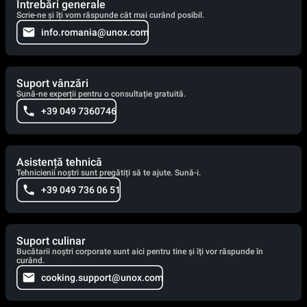
Întrebări generale
Scrie-ne și îți vom răspunde cât mai curând posibil.
info.romania@unox.com
Suport vânzări
Sună-ne experții pentru o consultație gratuită.
+39 049 7360746
Asistență tehnică
Tehnicienii noștri sunt pregătiți să te ajute. Sună-i.
+39 049 736 06 51
Suport culinar
Bucătarii noștri corporate sunt aici pentru tine și îți vor răspunde în
curând.
cooking.support@unox.com