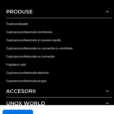
PRODUSE
Toate produsele
Cuptoare profesionale combinate
Cuptoare profesionale și coacere rapidă
Cuptoare profesionale cu convectie cu umiditate
Cuptoare profesionale cu convecție
Frigiderul cald
Cuptoare profesionale electrice
Cuptoare profesionale pe gaz
ACCESORII
UNOX WORLD
Toate accesoriile
Detergent pentru spălarea automată