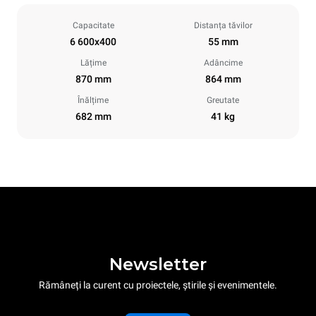
Capacitate
Distanța tăvilor
6 600x400
55 mm
Lățime
Adâncime
870 mm
864 mm
Înălțime
Greutate
682 mm
41 kg
Newsletter
Rămâneți la curent cu proiectele, știrile și evenimentele.