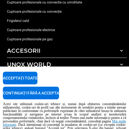
Cuptoare profesionale cu convectie cu umiditate
Cuptoare profesionale cu convecție
Frigiderul cald
Cuptoare profesionale electrice
Cuptoare profesionale pe gaz
ACCESORII
UNOX WORLD
Toate accesoriile
Detergent pentru spălarea automată
SUPORT
ACCEPTAȚI TOATE
Sediile noastre în lume
Detergent pentru spălarea manuală
Tratarea apei cu filtru de rășină
Garanția Unox
CONTINUAȚI FĂRĂ A ACCEPTA
Tratarea apei prin osmoză inversă
Localizator dealer
Acest site utilizează cookie-uri tehnice și, numai după obținerea consimțământului
utilizatorului, cookie-uri de profil sau alte instrumente de urmărire pentru a trimite mesaje
Localizator service
publicitare în conformitate cu preferințele exprimate de către utilizatorul însuși în utilizarea
funcționalității și navigarea pe internet și/sau în scopul analizei și monitorizării
AI Content Disclaimer
Privacy policy
Cookie policy
comportamentului vizitatorilor, inclusiv al terților. Pentru mai multe informații și pentru a vă
personaliza preferințele, chiar dacă vă negați consimțământul, consultați pagina
Mai multe
Copyright 2026 UNOX S.p.A. Toate drepturile rezervate. Reg. Imp. Padova n °
informații
. Dacă intenționați să consimțiți la instalarea de cookie-uri (cu excepția cookie-
04230750285 - REA Padova 372835 - Cap. Soc. 5.000.000 € iv - P.IVA / CF
urilor tehnice), apăsați butonul "Acceptă tot". Prin selectarea X-ului din banner, refuzați